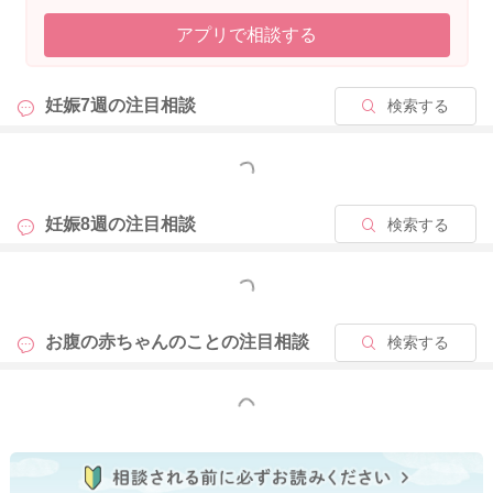
アプリで相談する
今は赤ちゃんの育ちを見守りましょう。ママさんにできる事
は、規則正しい生活と体を冷やさないことですね。
妊娠7週の
注目相談
検索する
繰り返す流産の場合には、また違うアプローチをすることもあ
りますので、万が一のことがありましたら、今後についても医
師と相談なされると良いです。
もっと見る
よろしくお願いします🙇
妊娠8週の
注目相談
検索する
もっと見る
2025/10/30 11:58
お腹の赤ちゃんのことの
注目相談
検索する
もっと見る