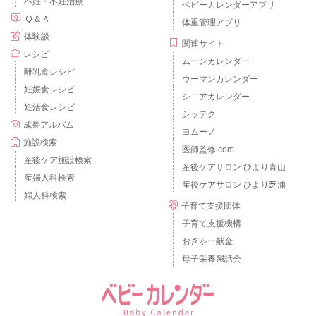
不妊・不妊治療
ベビーカレンダーアプリ
Ｑ＆Ａ
体重管理アプリ
体験談
関連サイト
レシピ
ムーンカレンダー
離乳食レシピ
ウーマンカレンダー
妊娠食レシピ
シニアカレンダー
妊活食レシピ
シッテク
成長アルバム
ヨムーノ
施設検索
医師監修.com
産後ケア施設検索
産後ケアサロン ひより青山
産婦人科検索
産後ケアサロン ひより芝浦
婦人科検索
子育て支援団体
子育て支援機構
おぎゃー献金
母子栄養懇話会