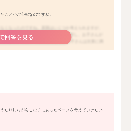
ったことがご心配なのですね。
まなくなったのですね。原因はいくつか考えられますが、
まではあげればあげた分飲んでいたのに対し、お子さんが
で回答を見る
られます。生後2〜3か月ごろから、お子さんは次第に満
まなくなったとお感じになる時期と思います。また、お子
ている可能性もあります。哺乳瓶の乳首には、様々な形や
なか飲んでくれない場合には、哺乳瓶や乳首の種類を変え
があります。市販のものは、月齢の目安なども記載されて
はありませんよ。お子さんが飲みやすいもの、好むものを
錯誤を繰り返しながらになるかと思いますが、色々な種類
できたり、お子さんが飲みやすい乳首が見つかるかと思い
どに授乳すると、飲んでくれるお子さんも多いですよ。お
や体重の増え方には個人差が大きいですが、目安として
gの体重増加があり、母子手帳の成長曲線のカーブに沿って、
変えたりしながらこの子にあったペースを考えていきたい
乳量の不足はないと言われていますよ。授乳時間が空く
、上記を満たしているのであれば、脱水になることはあり
て授乳していっていただいて良い時期になってくると思い