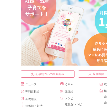
記事制作への取り組み
監修医師
ニュース
Ｑ＆Ａ
成
施
専門家相談
体験談
産
レシピ
基礎知識
産
離乳食レシピ
妊娠前・妊活