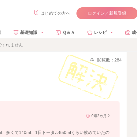
ログイン／新規登録
はじめての方へ
談
基礎知識
Ｑ＆Ａ
レシピ
成
でくれません
閲覧数：284
0歳2カ月
、多くて140ml、1日トータル850mlくらい飲めていたの