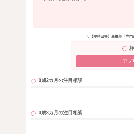
ますよ。
＼【即時回答】新機能「専門
アプ
0歳2カ月の
注目相談
も
0歳3カ月の
注目相談
も