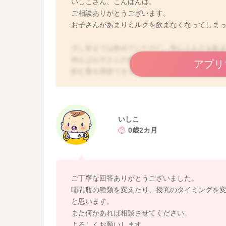
いしこさん、こんばんは。
ご相談ありがとうございます。
お子さんがあまりミルクを飲まなくなってしま
少し前までは飲めていたのに、急にミルクを飲
例えばお子さんの満腹中枢が発達してきて、今
アプリ
飲む量を調節できるようになってきたことが考え
腹中枢が発達してきますので、今までよりも飲
さんの成長とともに哺乳瓶が合わなくなってき
硬さ、穴の大きさなどがあり、お子さんがなか
ていただくだけで飲んでくれるようになること
いしこ
いますが、必ずしもその通りに購入される必要
0歳2カ月
ご選択いただいて構いませんので、最初は試行
の哺乳瓶をお試しいただくと、スムーズに授乳
ますよ。また、寝ている時や寝ぼけている時な
試しくださいね。この時期のお子さんの哺乳量
ご丁寧な回答ありがとうございました。
は、1日6回以上おしっこがあり、1日18〜30
哺乳瓶の種類を変えたり、授乳のタイミングを
お子さんなりの体重増加がみられていれば、哺
と思います。
と、脱水をご心配なさるママさんは多いですが
また何かあれば相談させてください。
ませんので、少しずつお子さんの欲求に合わせ
よろしくお願いします。