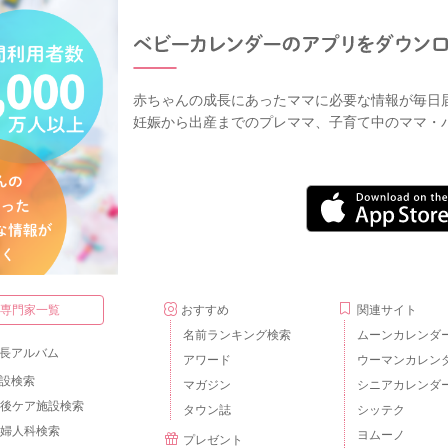
赤ちゃんの成長にあったママに必要な情報が毎日
妊娠から出産までのプレママ、子育て中のママ・
・専門家一覧
おすすめ
関連サイト
名前ランキング検索
ムーンカレンダ
長アルバム
アワード
ウーマンカレン
設検索
マガジン
シニアカレンダ
後ケア施設検索
タウン誌
シッテク
婦人科検索
ヨムーノ
プレゼント