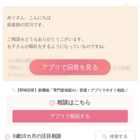
めぐさん、こんにちは
助産師の宮川です。
ご相談をどうもありがとうございます。
お子さんが嘔吐をするようになっているのですね。
その後も嘔吐が増えていることはありませんか？
アプリで回答を見る
下痢をしていたのは、落ち着いてきていた様ですが、まだ本調
子ではないのかもしれませんね。
食欲はある様ですが、消化の良いものを選んであげるといいと
＼【即時回答】新機能「専門家相談AI」登場！アプリで今すぐ相談／
思いますよ。
相談はこちら
水分も取れている様なので、もう少し様子を見ていただいてい
アプリで相談する
いように思いました。
嘔吐の頻度が増えてきたり、食欲もなくなる、水分も取りにく
0歳10カ月の
注目相談
検索する
いなどありましたら、再度かかりつけの先生へご相談いただけ