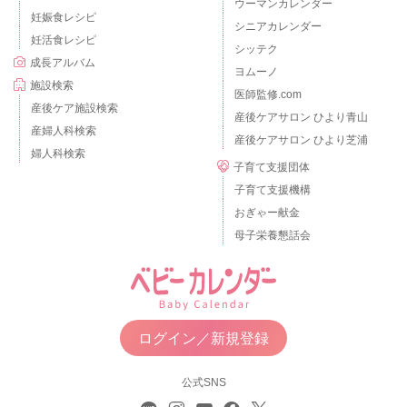
ウーマンカレンダー
妊娠食レシピ
シニアカレンダー
妊活食レシピ
シッテク
成長アルバム
ヨムーノ
施設検索
医師監修.com
産後ケア施設検索
産後ケアサロン ひより青山
産婦人科検索
産後ケアサロン ひより芝浦
婦人科検索
子育て支援団体
子育て支援機構
おぎゃー献金
母子栄養懇話会
ログイン／新規登録
公式SNS