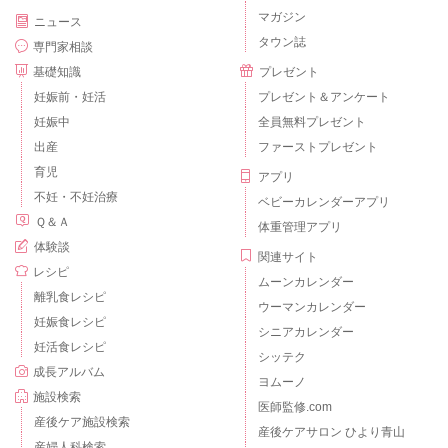
マガジン
ニュース
タウン誌
専門家相談
基礎知識
プレゼント
妊娠前・妊活
プレゼント＆アンケート
妊娠中
全員無料プレゼント
出産
ファーストプレゼント
育児
アプリ
不妊・不妊治療
ベビーカレンダーアプリ
Ｑ＆Ａ
体重管理アプリ
体験談
関連サイト
レシピ
ムーンカレンダー
離乳食レシピ
ウーマンカレンダー
妊娠食レシピ
シニアカレンダー
妊活食レシピ
シッテク
成長アルバム
ヨムーノ
施設検索
医師監修.com
産後ケア施設検索
産後ケアサロン ひより青山
産婦人科検索