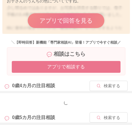
お子さんのうんちの色についてですね。
少し明るめではありますが、お写真を拝見する限りでは、母子
手帳の3,4番当たりの色のうんちも出ているように思いました。
アプリで回答を見る
特に黄疸が強まっていたり、飲みが悪い、ぐったりするような
こともないようでしたら、様子を見ていただいてもいいように
は思いました。
＼【即時回答】新機能「専門家相談AI」登場！アプリで今すぐ相談／
相談はこちら
そばで見ていて、ご心配な時にはかかりつけの先生にもご相談
いただけたらと思います。
アプリで相談する
どうぞよろしくお願いします。
0歳4カ月の
注目相談
検索する
2025/10/27 13:02
もっと見る
0歳5カ月の
注目相談
検索する