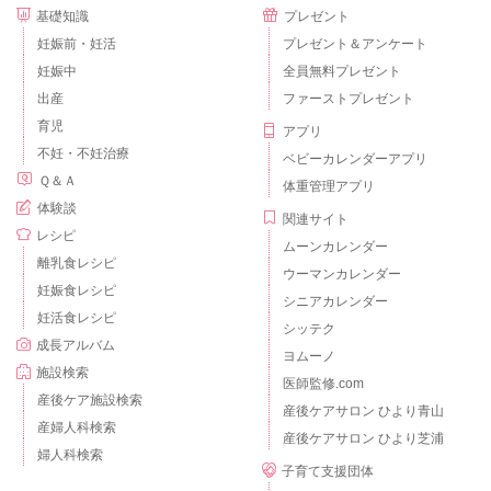
基礎知識
プレゼント
妊娠前・妊活
プレゼント＆アンケート
妊娠中
全員無料プレゼント
出産
ファーストプレゼント
育児
アプリ
不妊・不妊治療
ベビーカレンダーアプリ
Ｑ＆Ａ
体重管理アプリ
体験談
関連サイト
レシピ
ムーンカレンダー
離乳食レシピ
ウーマンカレンダー
妊娠食レシピ
シニアカレンダー
妊活食レシピ
シッテク
成長アルバム
ヨムーノ
施設検索
医師監修.com
産後ケア施設検索
産後ケアサロン ひより青山
産婦人科検索
産後ケアサロン ひより芝浦
婦人科検索
子育て支援団体