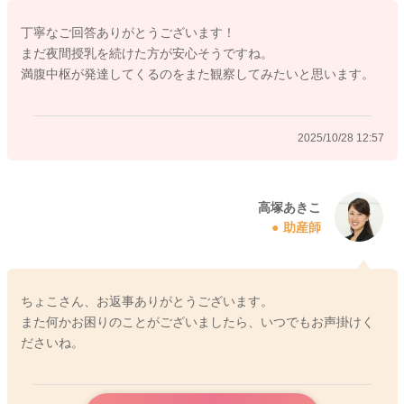
ょうか？また何ヶ月まで続けるべきでしょうか？
丁寧なご回答ありがとうございます！
→最低4〜5時間程度で授乳していただくのが良いと思います
まだ夜間授乳を続けた方が安心そうですね。
が、前述しましたように、2〜3ヶ月を過ぎれば、次第にお子さ
満腹中枢が発達してくるのをまた観察してみたいと思います。
んの満腹中枢が発達してくる時期なので、満腹中枢が発達し
て、お子さんがご自身で飲む量を調節できるようになってくれ
ば、お子さんの欲求に合わせていただいて良いと思いますよ。
2025/10/28 12:57
③起きるまで待ってもいい場合は授乳回数がへってしまいます
が、一回量を増やす等気をつけた方がいいことはありますか？
→夜間にまとまって寝るようになったら、体重増加やおしっこ
をみていただき、体重増加が緩やかになったり、おしっこが減
高塚あきこ
助産師
ってくるようであれば、1回量を増やす目安となさってください
ね。
ちょこさん、お返事ありがとうございます。
また何かお困りのことがございましたら、いつでもお声掛けく
2025/10/27 8:12
ださいね。