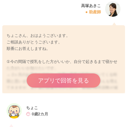
高塚あきこ
助産師
ちょこさん、おはようございます。
ご相談ありがとうございます。
順番にお答えしますね。
①今の間隔で授乳をした方がいいか、自分で起きるまで寝かせ
た方がいいか知りたいです。
→ 2ヶ月のお子さんですと、次第に昼夜の区別がついてくる時
アプリで回答を見る
期と思います。比較的夜まとまって寝てくれるお子さんも増え
てきますが、まだ胃の容量も小さいので、夜間の授乳回数が減
ると、1日のトータル哺乳量が減ってしまい、体重増加が緩やか
になってしまうことがあります。体重増加が順調で、おしっこ
がしっかり出ているようなので、必ずしも起こさなくても良い
ちょこ
状態と思いますが、しっかりお子さんの満腹中枢が発達するま
0歳2カ月
では、夜間起こして飲ませた方が安心かもしれませんね。
②夜間一度授乳した方がいい場合は空けるのは何時間程度でし