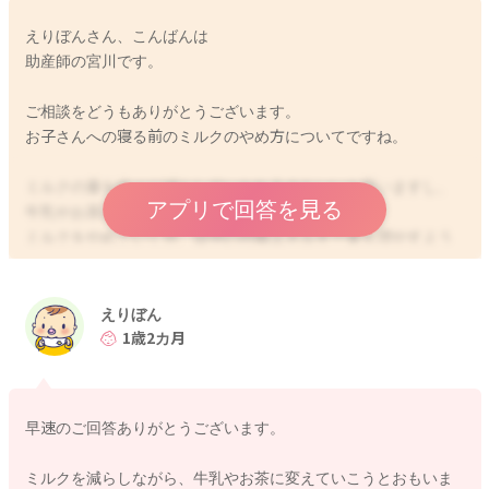
えりぼんさん、こんばんは
助産師の宮川です。
ご相談をどうもありがとうございます。
お子さんへの寝る前のミルクのやめ方についてですね。
ミルクの量を徐々に減らしていかれるのもいいと思いますし、
アプリで回答を見る
牛乳やお茶にされてみるのもいいですよ。
ミルクをやめていく分、日中の摂取エネルギー量を増やすよう
にもしてください。
寝るにもエネルギーが必要になると言われます。
えりぼん
できれば哺乳瓶以外がいいと思いますが、牛乳を飲む時にも哺
1歳2カ月
乳瓶がいい！となることもあります。
その時には哺乳瓶でもいいと思います。
1歳半ぐらいまでには哺乳瓶を使用することも終わりになってい
早速のご回答ありがとうございます。
くといいと思いますよ。
ミルクを減らしながら、牛乳やお茶に変えていこうとおもいま
牛乳にされていったとしても、様子を見ながらお茶に切り替え