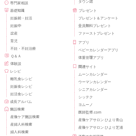
タウン誌
専門家相談
基礎知識
プレゼント
妊娠前・妊活
プレゼント＆アンケート
妊娠中
全員無料プレゼント
出産
ファーストプレゼント
育児
アプリ
不妊・不妊治療
ベビーカレンダーアプリ
Ｑ＆Ａ
体重管理アプリ
体験談
関連サイト
レシピ
ムーンカレンダー
離乳食レシピ
ウーマンカレンダー
妊娠食レシピ
シニアカレンダー
妊活食レシピ
シッテク
成長アルバム
ヨムーノ
施設検索
医師監修.com
産後ケア施設検索
産後ケアサロン ひより青山
産婦人科検索
産後ケアサロン ひより芝浦
婦人科検索