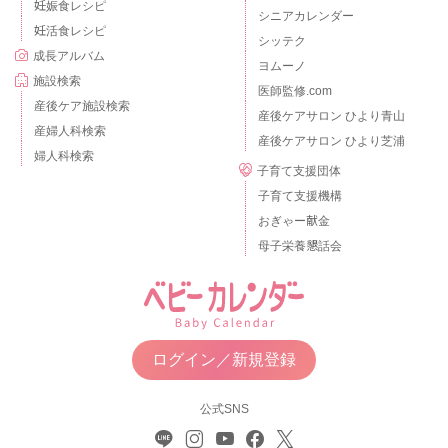
妊娠食レシピ
シニアカレンダー
妊活食レシピ
シッテク
成長アルバム
ヨムーノ
施設検索
医師監修.com
産後ケア施設検索
産後ケアサロン ひより青山
産婦人科検索
産後ケアサロン ひより芝浦
婦人科検索
子育て支援団体
子育て支援機構
おぎゃー献金
母子栄養懇話会
ログイン／新規登録
公式SNS