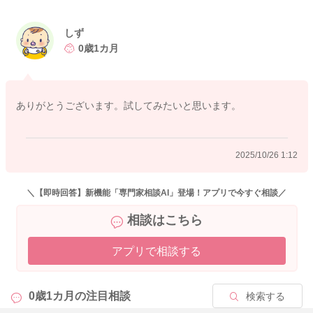
す。
しず
綿棒浣腸をして、ガス抜きをしてみてください。
0歳1カ月
朝や晩に授乳の前のタイミングで行ってあげてみるのもいいと
思いますよ。
そうしてお腹が楽になってくれると、もう少し落ち着いてゴロ
ありがとうございます。試してみたいと思います。
ゴロできたり、ねんねのパターンも変わって来るかもしれませ
ん。
2025/10/26 1:12
大人が使う用の綿棒の先にオイルやワセリンをつけていただき
ます。肛門に1,2cm挿入していただき、1分近く中で円を描くよ
うに刺激をしてみてください。そうするとガスやうんちが出て
＼【即時回答】新機能「専門家相談AI」登場！アプリで今すぐ相談／
くると思います。
相談はこちら
もし出なくても5、6時間は様子を見ていただきます。反応が待
ってみてもないようでしたら、再度刺激をしていただいてもい
アプリで相談する
いですよ。
0歳1カ月の
注目相談
検索する
どうぞよろしくお願いします。