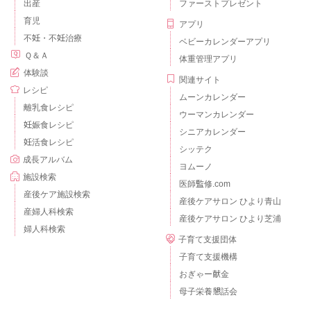
出産
ファーストプレゼント
育児
アプリ
不妊・不妊治療
ベビーカレンダーアプリ
Ｑ＆Ａ
体重管理アプリ
体験談
関連サイト
レシピ
ムーンカレンダー
離乳食レシピ
ウーマンカレンダー
妊娠食レシピ
シニアカレンダー
妊活食レシピ
シッテク
成長アルバム
ヨムーノ
施設検索
医師監修.com
産後ケア施設検索
産後ケアサロン ひより青山
産婦人科検索
産後ケアサロン ひより芝浦
婦人科検索
子育て支援団体
子育て支援機構
おぎゃー献金
母子栄養懇話会