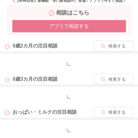
＼【即時回答】新機能「専門家相談AI」登場！アプリで今すぐ相談／
さらに増やしていただくのもいいと思います。
相談はこちら
実際の今の授乳回数と吸ってくれている時間で、体重が順調に
アプリで相談する
増えているようでしたら、問題はないかもしれません。
しかしおっぱいだけの割に授乳回数は少ないと感じます。
0歳2カ月の
注目相談
検索する
今後分泌が減ってきてしまうことのないように、少なくても6回
以上は授乳をしていただけるといいかもしれません。
そうして時間がバラバラになっていても回数で補えることもあ
もっと見る
るかもしれません。
0歳3カ月の
注目相談
検索する
月齢的には、まだ勧めてみると飲んでくれることは多い頃では
あるかなと思います。
もっと見る
うんちが溜まり気味なようでしたら、綿棒浣腸をされて、うん
ちをすっきりとさせてあげてみるとその分もっと飲んでくれる
おっぱい・ミルクの
注目相談
検索する
ようになることもあるかもしれません。
よかったら参考になさってみてください。
もっと見る
どうぞよろしくお願いします。