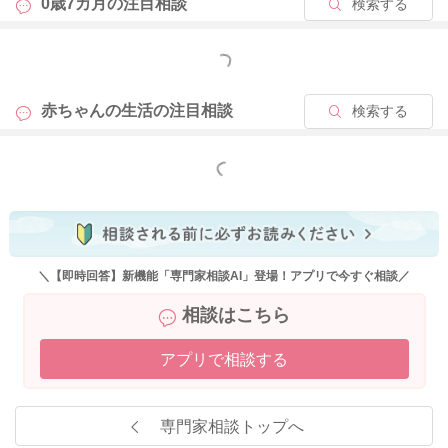
0歳7カ月の
注目相談
検索する
ど身体を使った遊びをなさったり、お出かけやお散歩などたく
さんの刺激を受けたりすると、疲れてお昼寝してくれることも
もっと見る
ありますよ。よろしければお試しくださいね。
②寝かしつけは抱っこ紐&授乳ではなくトントンなどで寝かせた
赤ちゃんの生活の
注目相談
検索する
方がいいのでしょうか？
→ お子さんの寝かしつけの方法は様々ですが、抱っこや添い乳
でないとなかなか寝てくれないお子さんは意外と多いですよ
もっと見る
ね。添い乳は、お子さんも安心できますし、ママさんも寝たま
ま授乳ができるので楽ですよね。確かに、添い乳をなさってい
ると、細切れ睡眠にもなりやすいと言われていますが、お子さ
んの睡眠のスタイルは月齢とともに変化していくことも多いで
すよ。大人でも、今までの習慣を急に変えようとしても、なか
＼【即時回答】新機能「専門家相談AI」登場！アプリで今すぐ相談／
なか慣れるまでに時間がかかるのと同様、お子さんの場合に
相談はこちら
も、急に寝かしつけの方法を変えようとしても、すぐには変え
られないことがあります。一般的には、1歳を過ぎると、お子さ
アプリで相談する
んの栄養のメインは離乳食に移行すると言われていますので、
離乳食が始まるようになれば、自然とおっぱいの時間は短くな
ってくると思いますよ。今はママさんのご負担でなければ、お
専門家相談トップへ
子さんが1番安心できる状況と思いますので、添い乳で寝かせて