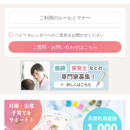
いただいてもいいと思いますよ。離乳食を開始なさってから、
日中は授乳よりも離乳食メインで召し上がれるように、離乳食
後の授乳は控えめにしていただくなどなさってみても良いかも
ご利用のルールとマナー
しれませんね。離乳食を開始して、少しずつ全体の授乳時間や
回数を減らしていかれるようになさると、次第に寝る前もおっ
ベビーカレンダーへのご意見をお聞かせください
ぱいを飲まなくても寝られるようになってくると思いますよ。
ご質問・お問い合わせはこちら
2025/10/25 9:56