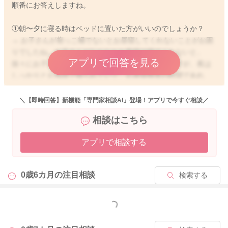
順番にお答えしますね。
①朝〜夕に寝る時はベッドに置いた方がいいのでしょうか？
→ お子さんが抱っこ紐でないとお昼寝してくれないことがお困
りでしたね。お子さんがなかなかお布団で寝てくれないと、
アプリで回答を見る
徐々にお子さんも重くなってきて大変ですよね。ですが、夜は
しっかりとお布団で寝られていて、お昼寝程度の時間であれ
ば、お子さんのお身体としては、特に問題ないと思います。そ
もそもお子さんの眠りは大人よりも浅いのですが、どうしても
＼【即時回答】新機能「専門家相談AI」登場！アプリで今すぐ相談／
日中は明るかったり、環境音があったりすることで、より眠り
相談はこちら
が浅くなることはよくあります。ママさんの気配を感じられな
かったり、周りの環境音がすることで、一度寝ついてもすぐに
アプリで相談する
起きてしまうお子さんは多いですよ。夜は比較的まとめて寝て
くれるようになったということでしたら、同じような環境、状
況を作っていただいて、夜と同じ入眠儀式を使いながら、お布
0歳6カ月の
注目相談
検索する
団でお昼寝できるようになさるように練習なさるといいと思い
ますが、お子さんは慣れるまで泣いてしまうと思いますので、
少しずつ、ご無理のない範囲からお布団での寝かしつけにも慣
もっと見る
れていけるといいですね。また、お子さんは成長に伴って体力
がついてきていることもありますので、日中はうつ伏せ遊びな