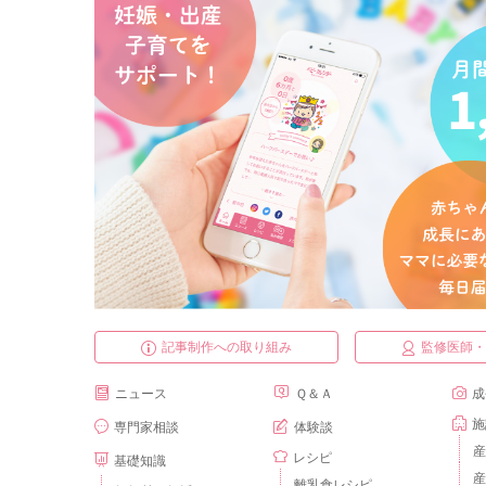
記事制作への取り組み
監修医師
ニュース
Ｑ＆Ａ
成
施
専門家相談
体験談
産
レシピ
基礎知識
産
離乳食レシピ