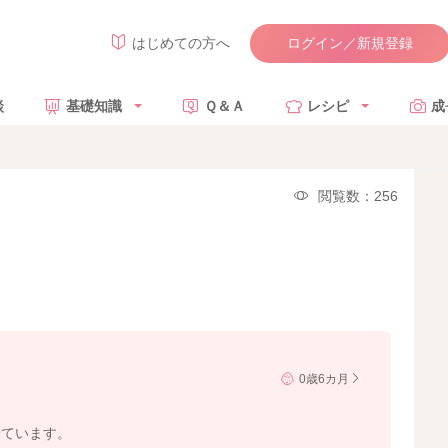
ログイン／新規登録
はじめての方へ
談
基礎知識
Ｑ＆Ａ
レシピ
成
閲覧数：256
0歳6カ月
せています。