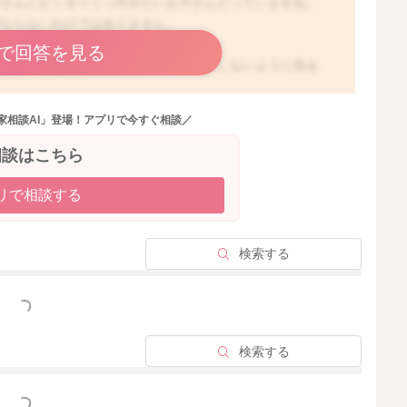
マさんにピッタリくっ付きたいお子さんだっていますね。
ばならないわけではありません。
で回答を見る
りして、赤ちゃんを落としてしまったりしないように気を
ことを留意してくだされば、やり方の決まりはないです！
トンでもOKです😊
家相談AI」登場！アプリで今すぐ相談／
。
相談はこちら
_safety/release/pdf/161024kouhyou_1.pdf
リで相談する
_safety/caution/caution_041/assets/consumer_safety_cms
検索する
止ハンドブック
っと見る
ic_page/field_ref_resources/0ea9d385-e75d-4c16-9f35-92
検索する
safety-actions_handbook_05.pdf
っと見る