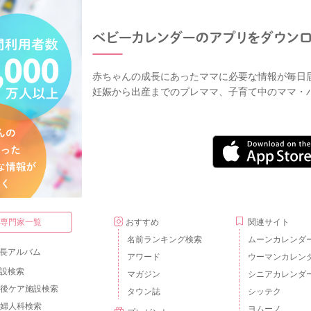
赤ちゃんの成長にあったママに必要な情報が毎日
妊娠から出産までのプレママ、子育て中のママ・
・専門家一覧
おすすめ
関連サイト
名前ランキング検索
ムーンカレンダ
長アルバム
アワード
ウーマンカレン
設検索
マガジン
シニアカレンダ
後ケア施設検索
タウン誌
シッテク
婦人科検索
ヨムーノ