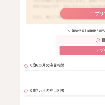
ゴロゴロ寝たいお子さんもいますし、反対にマ
決まりはないので、ゴロンでトントンでなけれ
アプリ
ただし、抱っこで寝かしつけて、大人がうっか
つけること、就寝環境による事故予防に努める
ベッドでも、布団でも、抱っこでも、ゴロゴロトン
＼【即時回答】新機能「専門
消費者庁 事故予防パンフレットを添付します
https://www.caa.go.jp/policies/policy/consumer
アプ
https://www.caa.go.jp/policies/policy/consumer
0歳6カ月の
注目相談
204_20201113_01.pdf
こども家庭庁 こどもを事故から守る！事故防
も
https://www.cfa.go.jp/assets/contents/node/bas
0歳7カ月の
注目相談
c09d931ef4/c8d9f884/20250310_policies_child-
も