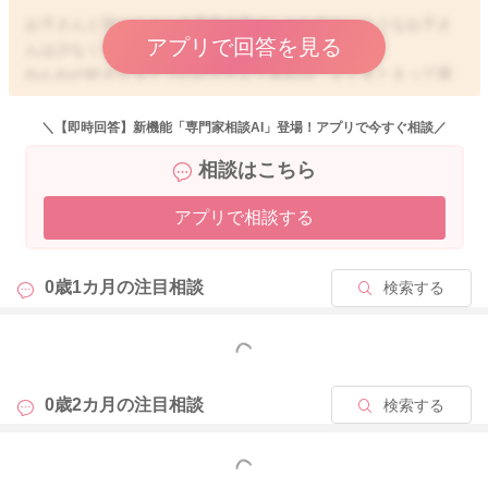
お子さんと同じように必要最低限でしかな中ないようなお子さ
アプリで回答を見る
んは少なくないように思います。
ねんねが好きなタイプのお子さんであれば、よくまとまって寝
てくれることもあります。
書かれていたように、たくさんよく泣く赤ちゃんもいらっしゃ
＼【即時回答】新機能「専門家相談AI」登場！アプリで今すぐ相談／
いますが、大人と同じようにみんな全く同じではありません。
相談はこちら
それぞれの個性が赤ちゃんでもみられます。
アプリで相談する
クーイングが見られるようになっていたり、目が合うようにな
っている様子もあるようでしたら、そのまま様子を見ていただ
いていいと思いますよ。
0歳1カ月の
注目相談
検索する
ご心配が残る時には、小児科の先生へもご相談なさってみてく
ださい。
どうぞよろしくお願いします。
もっと見る
0歳2カ月の
注目相談
検索する
2025/10/23 21:54
もっと見る