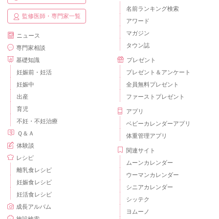
名前ランキング検索
監修医師・専門家一覧
アワード
マガジン
ニュース
タウン誌
専門家相談
基礎知識
プレゼント
妊娠前・妊活
プレゼント＆アンケート
妊娠中
全員無料プレゼント
出産
ファーストプレゼント
育児
アプリ
不妊・不妊治療
ベビーカレンダーアプリ
Ｑ＆Ａ
体重管理アプリ
体験談
関連サイト
レシピ
ムーンカレンダー
離乳食レシピ
ウーマンカレンダー
妊娠食レシピ
シニアカレンダー
妊活食レシピ
シッテク
成長アルバム
ヨムーノ