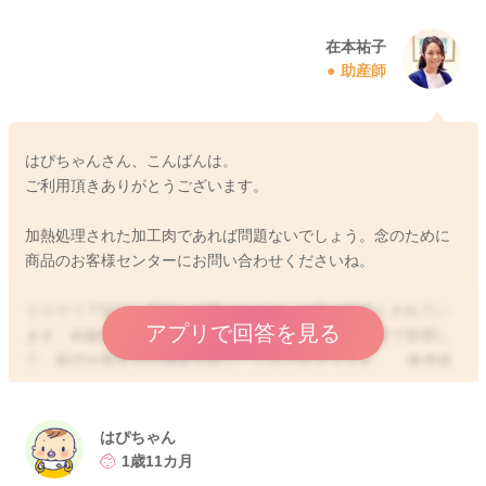
在本祐子
助産師
はぴちゃんさん、こんばんは。
ご利用頂きありがとうございます。
加熱処理された加工肉であれば問題ないでしょう。念のために
商品のお客様センターにお問い合わせくださいね。
リステリア症は、早期に診断できれば、治療が可能とされてい
アプリで回答を見る
ます。妊娠中に感染した場合には、速やかに抗生物質で管理し
て、胎児や新生児の感染を防ぐことができそうです。 参考資
料を添付いたします。 よろしくお願いします。
https://www.for
th.go.jp/moreinfo/topics/2018/04021245.html
はぴちゃん
1歳11カ月