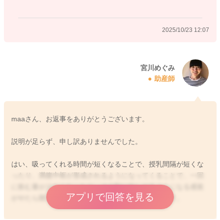
今の鼻詰まりの程度がどのようになっているのかわからないの
2025/10/23 12:07
ですが、状況をご確認いただきつつ、トータルの哺乳量を確保
できるようになさって見てください。
どうぞよろしくお願いします。
宮川めぐみ
助産師
2025/10/23 9:37
maaさん、お返事をありがとうございます。
説明が足らず、申し訳ありませんでした。
はい、吸ってくれる時間が短くなることで、授乳間隔が短くな
ったり、満腹中枢が形成されるようになってくることで、一回
に飲む量が少なくなったり、その割に欲しがるようになる感覚
アプリで回答を見る
がやたら開くようになるということもあったりします。