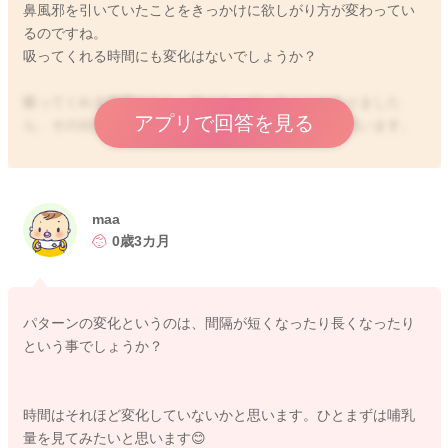
鼻風邪を引いていたことをきっかけに欲しがり方が変わってい
るのですね。
吸ってくれる時間にも変化はないでしょうか？
吸ってくれる時間がもし、短くなっていることがありました
アプリで回答を見る
ら、その分回数を増やしていることもあるのではと思います。
月齢的にも飲み方のパターンが変化をしてくるようになること
もあります。
その影響もないかなとも思いました。
maa
0歳3カ月
実際の一回の授乳でどの程度飲んでいるのかをお近くの母乳外
来やショッピングモールなどの体重計でも計測をされてみると
いいと思います。
パターンの変化というのは、間隔が短くなったり長くなったり
という事でしょうか？
お胸の状態を合わせて見てももらうようにされるのもいいです
よ。
時間はそれほど変化していないかと思います。ひとまずは哺乳
寝ぼけた時にもしっかりと飲んでくれることはないかを見てみ
量を見てみたいと思います😊
るのもいいかもしれません。