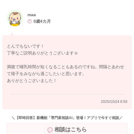
一回にたくさん飲むようになってくれて、コンスタントに飲ん
でくれることもあるのですが、上記のようなことで戸惑われる
親御さんはとても多いですよ。
maa
0歳4カ月
哺乳量を見ていただきつつ、必要がありましたら、また調整や
新たにご相談いただけたらと思います。
どうぞよろしくお願いします。
とんでもないです！
丁寧なご説明ありがとうございます☺️
満腹で哺乳時間が短くなることもあるのですね。間隔とあわせ
2025/10/24 8:42
て様子をみながら過ごしたいと思います。
ありがとうございました！
2025/10/24 8:50
＼【即時回答】新機能「専門家相談AI」登場！アプリで今すぐ相談／
相談はこちら