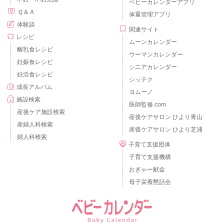
ベビーカレンダーアプリ
Ｑ＆Ａ
体重管理アプリ
体験談
関連サイト
レシピ
ムーンカレンダー
離乳食レシピ
ウーマンカレンダー
妊娠食レシピ
シニアカレンダー
妊活食レシピ
シッテク
成長アルバム
ヨムーノ
施設検索
医師監修.com
産後ケア施設検索
産後ケアサロン ひより青山
産婦人科検索
産後ケアサロン ひより芝浦
婦人科検索
子育て支援団体
子育て支援機構
おぎゃー献金
母子栄養懇話会