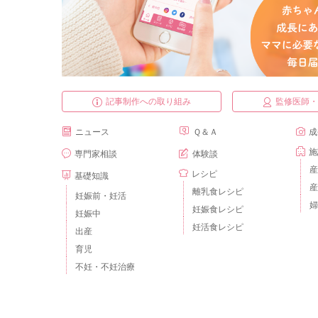
記事制作への取り組み
監修医師
ニュース
Ｑ＆Ａ
成
施
専門家相談
体験談
産
レシピ
基礎知識
産
離乳食レシピ
妊娠前・妊活
婦
妊娠食レシピ
妊娠中
妊活食レシピ
出産
育児
不妊・不妊治療