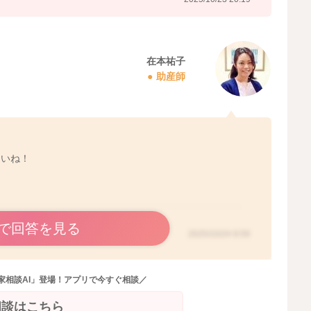
在本祐子
助産師
さいね！
で回答を見る
2025/10/24 9:59
家相談AI」登場！アプリで今すぐ相談／
相談はこちら