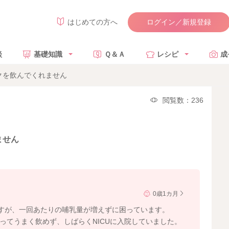
ログイン／新規登録
はじめての方へ
談
基礎知識
Ｑ＆Ａ
レシピ
成
クを飲んでくれません
閲覧数：236
ません
0歳1カ月
すが、一回あたりの哺乳量が増えずに困っています。
あってうまく飲めず、しばらくNICUに入院していました。