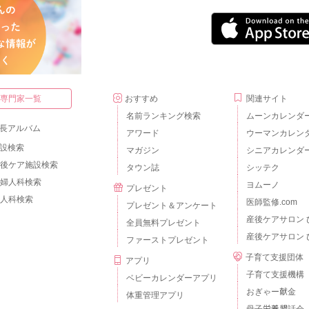
・専門家一覧
おすすめ
関連サイト
名前ランキング検索
ムーンカレンダ
長アルバム
アワード
ウーマンカレン
設検索
マガジン
シニアカレンダ
後ケア施設検索
タウン誌
シッテク
婦人科検索
ヨムーノ
プレゼント
人科検索
医師監修.com
プレゼント＆アンケート
産後ケアサロン 
全員無料プレゼント
産後ケアサロン 
ファーストプレゼント
子育て支援団体
アプリ
子育て支援機構
ベビーカレンダーアプリ
おぎゃー献金
体重管理アプリ