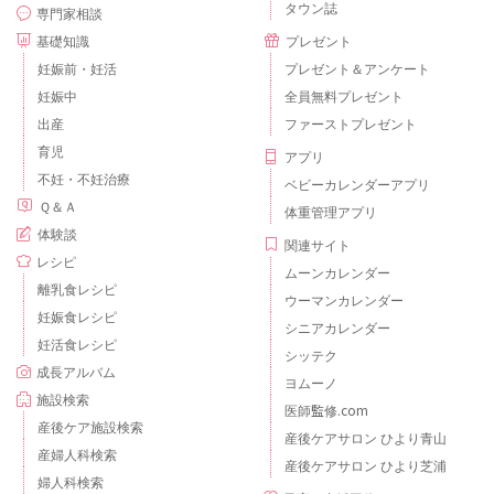
タウン誌
専門家相談
基礎知識
プレゼント
妊娠前・妊活
プレゼント＆アンケート
妊娠中
全員無料プレゼント
出産
ファーストプレゼント
育児
アプリ
不妊・不妊治療
ベビーカレンダーアプリ
Ｑ＆Ａ
体重管理アプリ
体験談
関連サイト
レシピ
ムーンカレンダー
離乳食レシピ
ウーマンカレンダー
妊娠食レシピ
シニアカレンダー
妊活食レシピ
シッテク
成長アルバム
ヨムーノ
施設検索
医師監修.com
産後ケア施設検索
産後ケアサロン ひより青山
産婦人科検索
産後ケアサロン ひより芝浦
婦人科検索