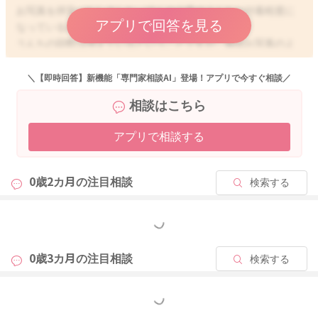
お写真を拝見いたしました。ほんの少量のうんちが付着程度に
アプリで回答を見る
なっているのですね。
うんちの回数は増えているということですが、毎回お写真のよ
うなうんちということでよかったでしょうか？
＼【即時回答】新機能「専門家相談AI」登場！アプリで今すぐ相談／
回数分のうんちをまとめても、これまでに出ていたようなうん
相談はこちら
ちの量になっているでしょうか？
アプリで相談する
哺乳量が少なくなり、その分便秘になって、お写真のような出
方になっていることはないかなと思いました。
0歳2カ月の
注目相談
検索する
これまでがおっぱいの後に100~120mlのミルクを追加されてい
て、自律授乳をされているということなのですが、日に何回の
授乳回数で、トータルのミルク量はどれぐらいになりますか？
もっと見る
体重からみる1日に必要な哺乳量の計算式があります。
0歳3カ月の
注目相談
検索する
体重(kg)×120~150ml
もっと見る
こちらに当てはめてみていただき、哺乳量を見ていただいて、