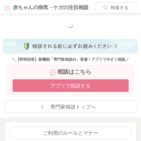
実際の息子さんが飲んでくれている量と比較をされてどうかを
赤ちゃんの病気・ケガの
注目相談
検索する
ご確認いただけたらと思います。
おしっこが出ていて、ご機嫌でもあるようなので、病気という
ことは考えにくそうには思います。
もっと見る
そしてお腹にウンチが溜まっていることもありそうでしたら、
綿棒浣腸をしてあげてみてください。
いかがでしょうか？
＼【即時回答】新機能「専門家相談AI」登場！アプリで今すぐ相談／
どうぞよろしくお願いします。
相談はこちら
アプリで相談する
2025/10/22 9:01
専門家相談トップへ
ご利用のルールとマナー