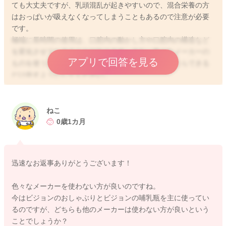
ても大丈夫ですが、乳頭混乱が起きやすいので、混合栄養の方
はおっぱいが吸えなくなってしまうこともあるので注意が必要
です。
極端に長時間の使用は、口腔内の動かし方や口腔内の構造など
を変化させてしまうことがあります。また、色々なメーカーの
アプリで回答を見る
ものを使うと、乳頭混乱が起きることもあり、眠ったらできる
だけ外すようにしてください。
少しでも参考になれば幸いです。
よろしくお願いします。
ねこ
0歳1カ月
2025/10/21 1:06
迅速なお返事ありがとうございます！
色々なメーカーを使わない方が良いのですね。
今はビジョンのおしゃぶりとビジョンの哺乳瓶を主に使ってい
るのですが、どちらも他のメーカーは使わない方が良いという
ことでしょうか？