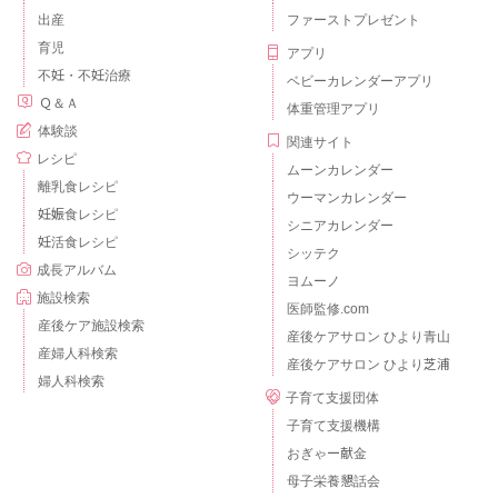
出産
ファーストプレゼント
育児
アプリ
不妊・不妊治療
ベビーカレンダーアプリ
Ｑ＆Ａ
体重管理アプリ
体験談
関連サイト
レシピ
ムーンカレンダー
離乳食レシピ
ウーマンカレンダー
妊娠食レシピ
シニアカレンダー
妊活食レシピ
シッテク
成長アルバム
ヨムーノ
施設検索
医師監修.com
産後ケア施設検索
産後ケアサロン ひより青山
産婦人科検索
産後ケアサロン ひより芝浦
婦人科検索
子育て支援団体
子育て支援機構
おぎゃー献金
母子栄養懇話会