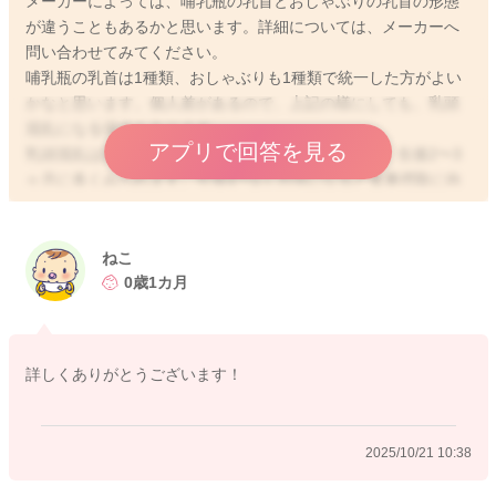
メーカーによっては、哺乳瓶の乳首とおしゃぶりの乳首の形態
が違うこともあるかと思います。詳細については、メーカーへ
問い合わせてみてください。
哺乳瓶の乳首は1種類、おしゃぶりも1種類で統一した方がよい
かなと思います。個人差があるので、上記の様にしても、乳頭
混乱になる場合もあります。
アプリで回答を見る
乳頭混乱は新生児期からみられることもありますが、生後2〜3
ヶ月に多くみられます。生後4〜5ヶ月頃になると食事摂取に向
けて、舌の動かし方が変わってくるので、また飲める様になる
こともあります。この時期に乳頭混乱が起きてなければもうみ
られないかもしれません。
ねこ
参考にしてみてください。よろしくお願いします。
0歳1カ月
詳しくありがとうございます！
2025/10/21 8:24
2025/10/21 10:38