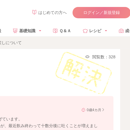
ログイン／新規登録
はじめての方へ
談
基礎知識
Ｑ＆Ａ
レシピ
成
戻しについて
閲覧数：328
0歳4カ月
げています。
すが、最近飲み終わって十数分後に吐くことが増えまし