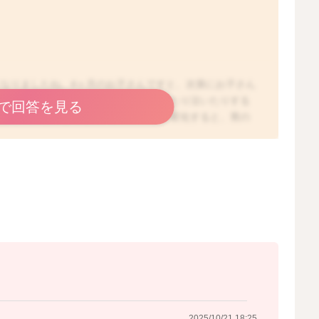
なりましたね。4ヶ月のお子さんですと、次第にお子さん
ますね。お子さんの胃の中は、授乳をしたり泣いたりする
で回答を見る
えばうつ伏せになったり、身体の体勢が変化すると、胃の
さんが自分で動けるようになれば、吐き戻しが増えるよう
お子さんの機嫌が良い、おしっこがしっかり出ている、体
り飲むなど、普段とお変わりがなければ、頻回に吐くこと
、ご心配なさらなくても大丈夫かと思いますよ。
2025/10/21 17:56
2025/10/21 18:25