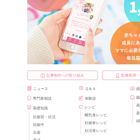
記事制作への取り組み
監修医師
ニュース
Ｑ＆Ａ
成
施
専門家相談
体験談
産
レシピ
基礎知識
産
離乳食レシピ
妊娠前・妊活
婦
妊娠食レシピ
妊娠中
妊活食レシピ
出産