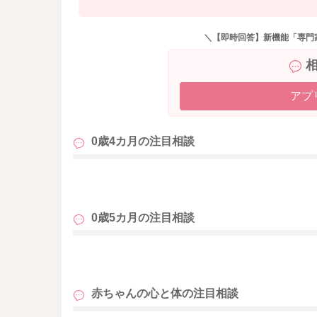
＼【即時回答】新機能「専門
アプ
0歳4カ月の
注目相談
も
0歳5カ月の
注目相談
も
赤ちゃんの心と体の
注目相談