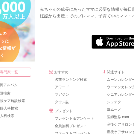
赤ちゃんの成長にあったママに必要な情報が毎日
妊娠から出産までのプレママ、子育て中のママ・
・専門家一覧
おすすめ
関連サイト
名前ランキング検索
ムーンカレンダ
長アルバム
アワード
ウーマンカレン
設検索
マガジン
シニアカレンダ
後ケア施設検索
タウン誌
シッテク
婦人科検索
ヨムーノ
プレゼント
人科検索
医師監修.com
プレゼント＆アンケート
産後ケアサロン 
全員無料プレゼント
産後ケアサロン 
ファーストプレゼント