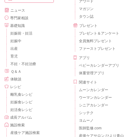
アワード
マガジン
ニュース
タウン誌
専門家相談
基礎知識
プレゼント
妊娠前・妊活
プレゼント＆アンケート
妊娠中
全員無料プレゼント
出産
ファーストプレゼント
育児
アプリ
不妊・不妊治療
ベビーカレンダーアプリ
Ｑ＆Ａ
体重管理アプリ
体験談
関連サイト
レシピ
ムーンカレンダー
離乳食レシピ
ウーマンカレンダー
妊娠食レシピ
シニアカレンダー
妊活食レシピ
シッテク
成長アルバム
ヨムーノ
施設検索
医師監修.com
産後ケア施設検索
産後ケアサロン ひより青山