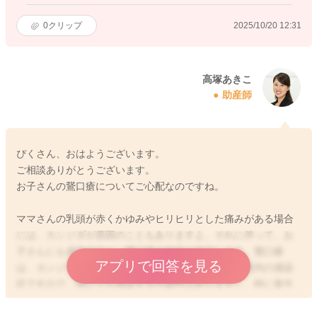
0
クリップ
2025/10/20 12:31
高塚あきこ
助産師
ぴくさん、おはようございます。
ご相談ありがとうございます。
お子さんの鵞口瘡についてご心配なのですね。
ママさんの乳頭が赤くかゆみやヒリヒリとした痛みがある場合
には、カンジダが原因のこともありますよ。それに伴って、お
子さんにも感染すると、鵞口瘡の症状が発症します。鵞口瘡
アプリで回答を見る
は、カンジダというカビの一種によって起こる、口腔内の感染
症ですので、誰にでも感染する可能性はありますし、特に新生
児や乳児に多い病気と言われています。鵞口瘡になると、カン
ジダによるおむつかぶれを起こすこともあると言われていま