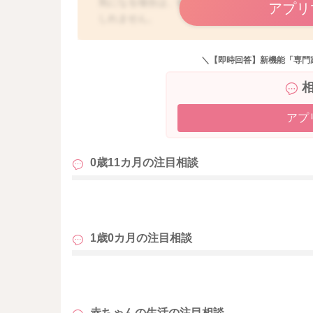
気になる場合は、寝ながらでも水磨きをしてい
アプリ
しれません。
よかったら参考にしてみてください。
よろしくお願いします。
＼【即時回答】新機能「専門
アプ
0歳11カ月の
注目相談
も
1歳0カ月の
注目相談
も
赤ちゃんの生活の
注目相談