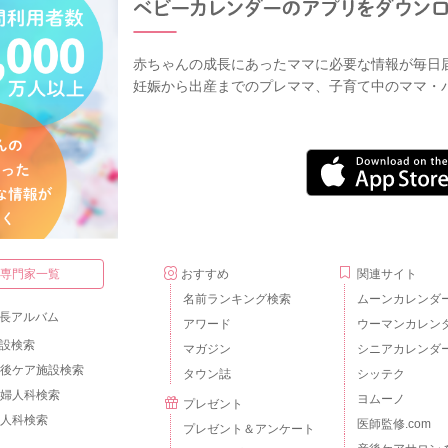
赤ちゃんの成長にあったママに必要な情報が毎日
妊娠から出産までのプレママ、子育て中のママ・
・専門家一覧
おすすめ
関連サイト
名前ランキング検索
ムーンカレンダ
長アルバム
アワード
ウーマンカレン
設検索
マガジン
シニアカレンダ
後ケア施設検索
タウン誌
シッテク
婦人科検索
ヨムーノ
プレゼント
人科検索
医師監修.com
プレゼント＆アンケート