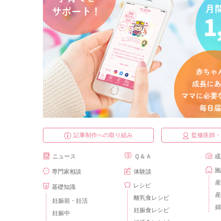
記事制作への取り組み
監修医師
ニュース
Ｑ＆Ａ
成
施
専門家相談
体験談
産
レシピ
基礎知識
産
離乳食レシピ
妊娠前・妊活
婦
妊娠食レシピ
妊娠中