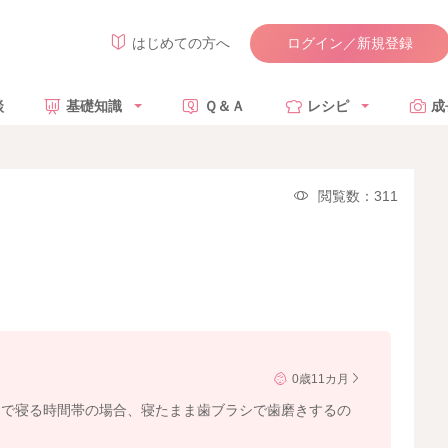
ログイン／新規登録
はじめての方へ
談
基礎知識
Ｑ＆Ａ
レシピ
成
閲覧数：311
0歳11カ月
まで寝る時間帯の場合、寝たまま歯ブラシで歯磨きするの