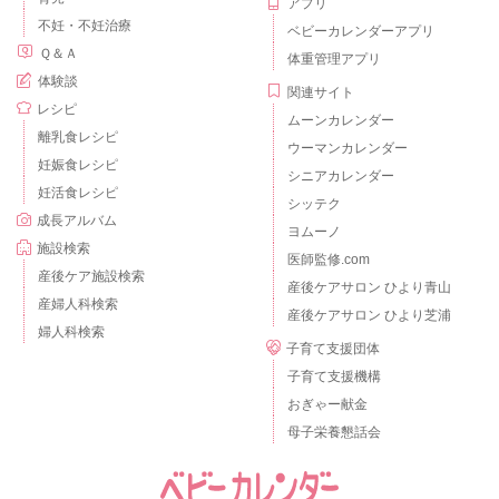
アプリ
不妊・不妊治療
ベビーカレンダーアプリ
Ｑ＆Ａ
体重管理アプリ
体験談
関連サイト
レシピ
ムーンカレンダー
離乳食レシピ
ウーマンカレンダー
妊娠食レシピ
シニアカレンダー
妊活食レシピ
シッテク
成長アルバム
ヨムーノ
施設検索
医師監修.com
産後ケア施設検索
産後ケアサロン ひより青山
産婦人科検索
産後ケアサロン ひより芝浦
婦人科検索
子育て支援団体
子育て支援機構
おぎゃー献金
母子栄養懇話会