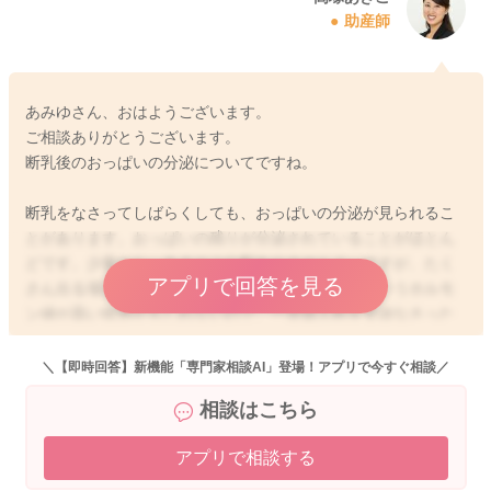
助産師
あみゆさん、おはようございます。
ご相談ありがとうございます。
断乳後のおっぱいの分泌についてですね。
断乳をなさってしばらくしても、おっぱいの分泌が見られるこ
とがあります。おっぱいの残りが分泌されていることがほとん
どです。少量なら、あまりご心配ありませんよ。ですが、たく
アプリで回答を見る
さん出る場合は、母乳を分泌させるプロラクチンというホルモ
ン値が高い状態かもしれないので、一度婦人科を受診なさった
方が安心です。また、母乳に血が混ざる・乳頭や乳房や痛い・
乳房が張るなどの症状がある場合は、一度乳腺外科でご相談な
＼【即時回答】新機能「専門家相談AI」登場！アプリで今すぐ相談／
さってくださいね。
相談はこちら
アプリで相談する
2025/10/20 5:55