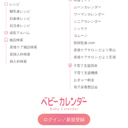
レシピ
ムーンカレンダー
離乳食レシピ
ウーマンカレンダー
妊娠食レシピ
シニアカレンダー
妊活食レシピ
シッテク
成長アルバム
ヨムーノ
施設検索
医師監修.com
産後ケア施設検索
産後ケアサロン ひより青山
産婦人科検索
産後ケアサロン ひより芝浦
婦人科検索
子育て支援団体
子育て支援機構
おぎゃー献金
母子栄養懇話会
ログイン／新規登録