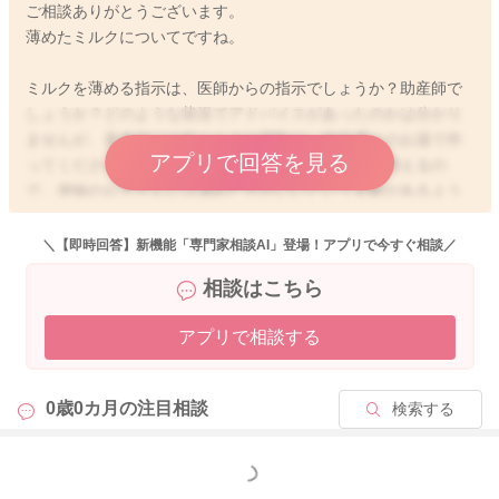
ご相談ありがとうございます。
薄めたミルクについてですね。
ミルクを薄める指示は、医師からの指示でしょうか？助産師で
しょうか？どのような状況でアドバイスがあったのかは分かり
ませんが、基本的には粉ミルクの調乳は、規定通りのお湯で作
アプリで回答を見る
ってくださいね。ミルクを薄めると、水分摂取量が増えるの
で、便秘のお子さんには薄めた方がいいという見解があるよう
なのですが、これには医学的な根拠はありません。実際に、薄
めたミルクを飲ませると、お子さんはより便秘になりますし、
＼【即時回答】新機能「専門家相談AI」登場！アプリで今すぐ相談／
薄いミルクを飲ませると、体内の濃度よりもミルクの濃度の方
相談はこちら
が低いので、浸透圧の関係でミルクの水分が体内により吸収さ
れてしまいます。そのために、ミルクの水分量が減ってしま
アプリで相談する
い、便秘を亢進してしまいます。お子さん用のミルクは、体内
に吸収されやすいように、浸透圧が大体身体の浸透圧と同じ濃
度になっています。それを濃くしたり薄めたりすることで、浸
0歳0カ月の
注目相談
検索する
透圧が異なるために、お子さんの身体に負担がかかると言われ
ています。一時的なものであれば、それほど大きな問題になる
ことはないように思いますが、それが長期的で日常的に薄めた
もっと見る
ミルクを飲ませると、身体への負担が懸念されます。また薄い