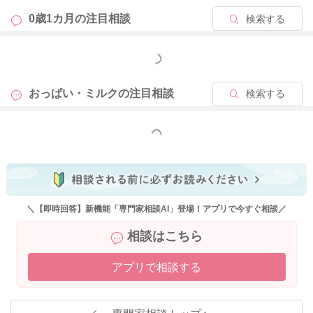
ミルクのように、低い浸透圧の水分をたくさん飲ませること
0歳1カ月の
注目相談
検索する
で、必要以上に水分が吸収される事になり、まだ未熟な赤ちゃ
んの腎臓に負担をかけることにもなってしまいます。例えば、
もっと見る
疾患などが理由で、医師の指示で調乳濃度を変えて飲ませるこ
とはあるのですが、そういった特別な場合を除いて、調乳は必
おっぱい・ミルクの
注目相談
検索する
ず規定の水分量で作ってあげてくださいね。よく飲めるお子さ
んや飲んでも頻回に欲しがるお子さんの場合、乳首や哺乳瓶を
変えてみるのもいいかもしれません。目安の月齢の記載はあり
もっと見る
ますが、よく飲めるお子さんの場合には、早く飲み終えてしま
うことも多く、より硬い乳首にしていただいたり、もう少し月
齢の大きいお子さんを対象にした乳首にしてみるなど、少し飲
むのに時間がかかる乳首に変えていただくと、同じ量でも飲む
のに時間がかかり、満足感が得られるかもしれませんね。お試
＼【即時回答】新機能「専門家相談AI」登場！アプリで今すぐ相談／
しくださいね。
相談はこちら
アプリで相談する
2025/10/20 5:45