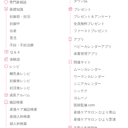
タウン誌
専門家相談
基礎知識
プレゼント
妊娠前・妊活
プレゼント＆アンケート
妊娠中
全員無料プレゼント
出産
ファーストプレゼント
育児
アプリ
不妊・不妊治療
ベビーカレンダーアプリ
Ｑ＆Ａ
体重管理アプリ
体験談
関連サイト
レシピ
ムーンカレンダー
離乳食レシピ
ウーマンカレンダー
妊娠食レシピ
シニアカレンダー
妊活食レシピ
シッテク
成長アルバム
ヨムーノ
施設検索
医師監修.com
産後ケア施設検索
産後ケアサロン ひより青山
産婦人科検索
産後ケアサロン ひより芝浦
婦人科検索
子育て支援団体