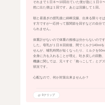
それまで１日８〜10回出ていた便が急に１日０
然に出た便は１回です。あとは浣腸して１回。
朝と昼過ぎの授乳後に綿棒浣腸、出来る限りそ
す方ですが一応持って股関節を回すなどの自分
られません。
体重計がないので体重の推移は分からないのです
した。母乳が１日８回前後、間でミルク140ml
せんが、哺乳時間が短くなったり、ミルクを50m
全身に力を入れることが増え、吐き戻しの回数
機嫌に関しては、元々すぐ「抱っこして」とグ
状況です。
心配なので、何か対策出来ませんか？
0
クリップ