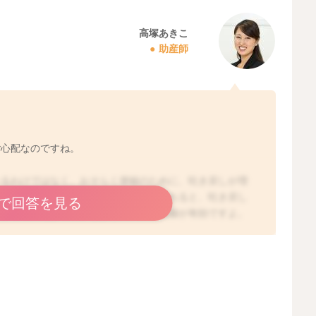
高塚あきこ
助産師
ご心配なのですね。
いるわけではなく、おそらく便秘のために、吐き戻しが増
胃はまだ小さいので、便秘で胃が圧迫されると、吐き戻し
で回答を見る
、やってくださっているように、綿棒浣腸が有効ですよ。
と言われていますので、もしお子さんがご自分で出せない
たその他には、授乳後30分以上経過してからお腹を優し
寝かせたまま膝を曲げて蹲踞の姿勢（いわゆるウンチング
増やすという方法も、便秘には有効かと思いますので、よ
し、いろいろお試しいただいてもうんちがなかなか出なか
しがやはり多いなどがあれば、一度小児科でご相談なさっ