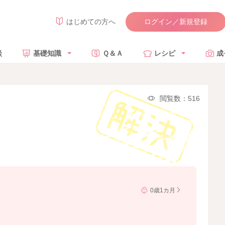
ログイン／新規登録
はじめての方へ
談
基礎知識
Ｑ＆Ａ
レシピ
成
閲覧数：516
0歳1カ月
。