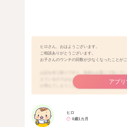
ヒロさん、おはようございます。
ご相談ありがとうございます。
お子さんのウンチの回数が少なくなったことが
お話を伺う限りですと、気持ちが悪くて吐いて
えているのではないかと思います。お子さんの
アプリ
が増えてしまうこともよくあります。便秘には
綿棒浣腸は、毎日されても癖になることはない
時には、お手伝いしてあげても構いませんよ。ま
く「の」の字にマッサージしたり、赤ちゃんを
スタイル）にしてみる、うつ伏せで遊ぶ時間を
ヒロ
ろしければお試しになってみてくださいね。も
0歳1カ月
ったり、お子さんのお腹が張っている、吐き戻