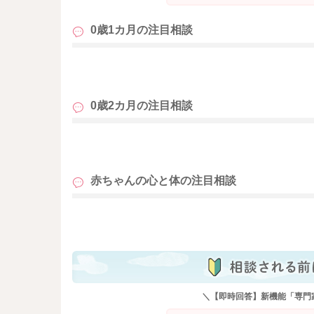
0歳1カ月の
注目相談
も
0歳2カ月の
注目相談
も
赤ちゃんの心と体の
注目相談
も
＼【即時回答】新機能「専門