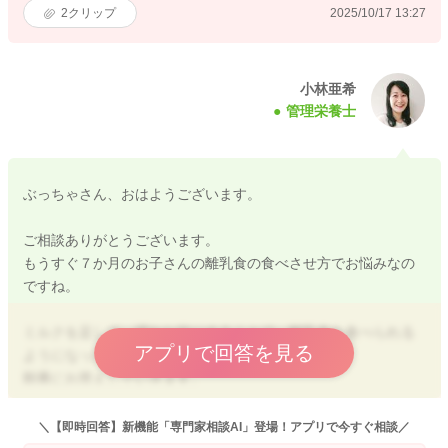
2
クリップ
2025/10/17 13:27
小林亜希
管理栄養士
ぶっちゃさん、おはようございます。
ご相談ありがとうございます。
もうすぐ７か月のお子さんの離乳食の食べさせ方でお悩みなの
ですね。
ミルクを足して、慣れた味にすることで、離乳食を食べられる
アプリで回答を見る
ようになったとのこと、頑張っていますね。
順番にお答えしていきます。
①このままミルク粥ベースで離乳食を進めて行っても問題ない
＼【即時回答】新機能「専門家相談AI」登場！アプリで今すぐ相談／
でしょうか？(どこかのタイミングでミルクを足さずに与えるべ