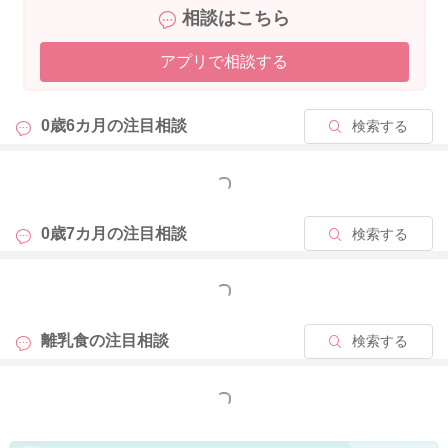
相談はこちら
きでしょうか？)
→お子さんの場合、食べなれないものには抵抗を感じることも
アプリで相談する
少なくありません。
ミルクを混ぜたものが食べられるようになっていますので、た
まにミルクを入れずに試していくように、克服の機会は作りな
0歳6カ月の
注目相談
検索する
がら、チャレンジをしていけるとよいかと思います。
②口にスプーンを持っていくとスプーンを左手で掴んで自分の
もっと見る
口に持っていき、吸うように食べています。かなり力が強いの
でスプーンを飲み込ませないように持っていますが、この与え
0歳7カ月の
注目相談
検索する
方で問題ないでしょうか？本に書いてあるような『口を開けて
いるところにスプーンを持っていく、口が閉じたらスプーンを
もっと見る
引く』ような流れで与えれていません。
もうすぐで7ヶ月になり、だいぶ普通よりゆっくり離乳食を進め
離乳食の
注目相談
検索する
ており不安です。
→お子さんは自分でスプーンを持ちたい様子があるのですね。
もしかしたら、歯の生えかけなどで、口の中の違和感を感じて
もっと見る
いて、スプーンをカミカミすることで、落ち着いている様子も
あるのかな？と感じました。