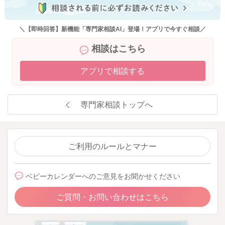
食事の前に歯固めなどで、口の中を落ち着けてからスタートし
てみるのもおススメですよ。
＼【即時回答】新機能「専門家相談AI」登場！アプリで今すぐ相談／
スプーンが口の中に入りすぎていると、モグモグがしにくいで
相談はこちら
すので、スプーンを抜いて、モグモグ→ゴックンが理想ではあ
ります。
アプリで相談する
よろしくお願いします。
専門家相談トップへ
2025/10/20 9:35
ご利用のルールとマナー
ベビーカレンダーへのご意見をお聞かせください
ご質問・お問い合わせはこちら