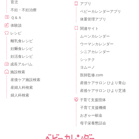
育児
アプリ
不妊・不妊治療
ベビーカレンダーアプリ
Ｑ＆Ａ
体重管理アプリ
体験談
関連サイト
レシピ
ムーンカレンダー
離乳食レシピ
ウーマンカレンダー
妊娠食レシピ
シニアカレンダー
妊活食レシピ
シッテク
成長アルバム
ヨムーノ
施設検索
医師監修.com
産後ケア施設検索
産後ケアサロン ひより青山
産婦人科検索
産後ケアサロン ひより芝浦
婦人科検索
子育て支援団体
子育て支援機構
おぎゃー献金
母子栄養懇話会