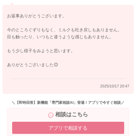
腫れがどんどん強まっている様子や目の当たりを気にするよう
お返事ありがとうございます。
な様子もないようでしたら、そのまま様子をみていただいても
良いのではないかと思いました。
今のところぐずりもなく、ミルクも吐き戻しもありません。
また飲みや機嫌が悪くなっていたり、吐き戻しを3回以上繰り返
目も触ったり、いつもと違うような感じもありません。
すような様子、ぐったりする様子もなければ、お家で様子を見
ていただくのでいいと思いますよ。
もう少し様子をみようと思います。
何か気になる様子やご心配が残る時には、受診をなさってみて
ありがとうございました😊
ください。
どうぞよろしくお願いします。
2025/10/17 20:47
2025/10/17 19:34
＼【即時回答】新機能「専門家相談AI」登場！アプリで今すぐ相談／
相談はこちら
アプリで相談する