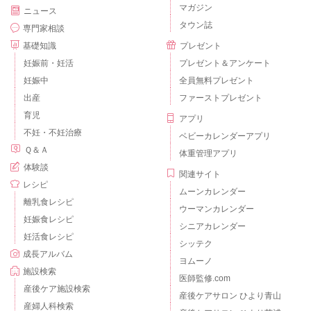
マガジン
ニュース
タウン誌
専門家相談
基礎知識
プレゼント
妊娠前・妊活
プレゼント＆アンケート
妊娠中
全員無料プレゼント
出産
ファーストプレゼント
育児
アプリ
不妊・不妊治療
ベビーカレンダーアプリ
Ｑ＆Ａ
体重管理アプリ
体験談
関連サイト
レシピ
ムーンカレンダー
離乳食レシピ
ウーマンカレンダー
妊娠食レシピ
シニアカレンダー
妊活食レシピ
シッテク
成長アルバム
ヨムーノ
施設検索
医師監修.com
産後ケア施設検索
産後ケアサロン ひより青山
産婦人科検索