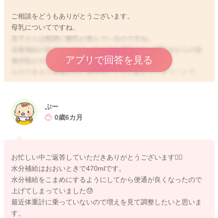
ご相談をどうもありがとうございます。
母乳についてですね、
息子さんは順調に離乳が進んでいるのですね。
栄養補給の割合としては、まだまだ母乳から、授乳分からの栄
アプリで回答を見る
養摂取が大きい時になります。
なのであまり栄養のない水分をたくさん飲んでしまうことで、
栄養のある母乳が飲めず、栄養不足を招くこともあります。
実際にどの程度飲んでくれているのかわからないのですが、積
極的に栄養のない水分を与える必要はまだないかと思います。
ぷー
0歳6カ月
息子さんの体重がそれでも順調に増えているようでしたら、事
足りているのかもしれないのですが、今後の体重の増えを見て
いただきつつ、あげていただく水分の調整をしていただけたら
お忙しい中ご返答していただきありがとうございます🙇‍♂️
と思います。
水分補給はおおいときで470mlです。
どうぞよろしくお願いします。
水分補給をこまめにするようにしてから便通が良くなったので
上げてしまっていました😓
最近体重計に乗っていないので増えを見て調整したいと思いま
す。
2025/10/17 11:21