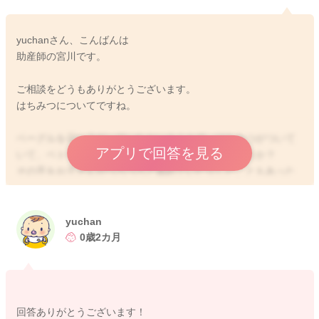
yuchanさん、こんばんは
助産師の宮川です。
ご相談をどうもありがとうございます。
はちみつについてですね。
ベーグルを召し上がっていたということで、はちみつがついて
アプリで回答を見る
いて、ベトベトのままの手だったということでしょうか？
その手をお子さんがぺろぺろと舐めていたりしたこともあった
でしょうか？
そのようなことはなくて、
ベーグルを焼く前の茹でる際に蜂蜜を使用されることでの影響
yuchan
をご心配のようでしたら、それで赤ちゃんに影響することは考
0歳2カ月
えにくいですよ。
お子さんが直接はちみつを口にしていたり、原材料として蜂蜜
を使用されていて、それを召し上がっていた場合には、問題に
なることもあるかもしれません。
回答ありがとうございます！