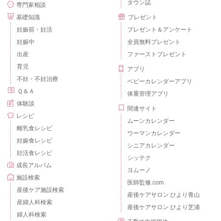
タウン誌
専門家相談
基礎知識
プレゼント
妊娠前・妊活
プレゼント＆アンケート
妊娠中
全員無料プレゼント
出産
ファーストプレゼント
育児
アプリ
不妊・不妊治療
ベビーカレンダーアプリ
Ｑ＆Ａ
体重管理アプリ
体験談
関連サイト
レシピ
ムーンカレンダー
離乳食レシピ
ウーマンカレンダー
妊娠食レシピ
シニアカレンダー
妊活食レシピ
シッテク
成長アルバム
ヨムーノ
施設検索
医師監修.com
産後ケア施設検索
産後ケアサロン ひより青山
産婦人科検索
産後ケアサロン ひより芝浦
婦人科検索