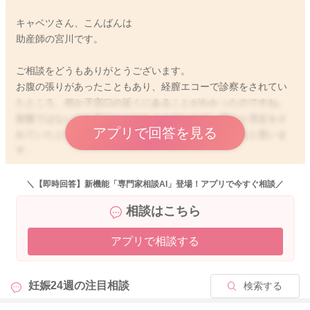
キャベツさん、こんばんは
助産師の宮川です。
ご相談をどうもありがとうございます。
お腹の張りがあったこともあり、経膣エコーで診察をされてい
たところ、何か子宮口の近くにあることがわかったのですね。
胎盤ではないかと見ておられたようでしたが、後から否定をさ
アプリで回答を見る
れていたということで、何だったのかとても気になると思いま
す。
こちらでも胎盤と見間違えるようなものは、何だったのかわか
＼【即時回答】新機能「専門家相談AI」登場！アプリで今すぐ相談／
りかねるため、お返事をすることができず、大変申し訳ありま
相談はこちら
せん。
アプリで相談する
また今後の健診でも、子宮口の近くに何か今もあるのかどうか
をご確認いただけたらと思います。
妊娠24週の
注目相談
検索する
せっかくご相談くださったのに、このようなお返事となり申し
訳ありません。