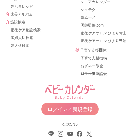
シニアカレンダー
妊活食レシピ
シッテク
成長アルバム
ヨムーノ
施設検索
医師監修.com
産後ケア施設検索
産後ケアサロン ひより青山
産婦人科検索
産後ケアサロン ひより芝浦
婦人科検索
子育て支援団体
子育て支援機構
おぎゃー献金
母子栄養懇話会
ログイン／新規登録
公式SNS