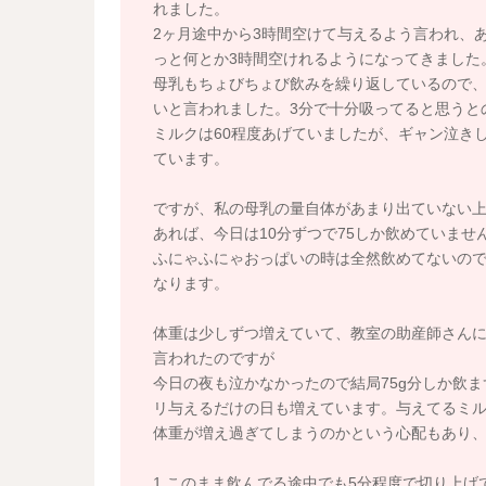
れました。
2ヶ月途中から3時間空けて与えるよう言われ、
っと何とか3時間空けれるようになってきました
母乳もちょびちょび飲みを繰り返しているので、
いと言われました。3分で十分吸ってると思うと
ミルクは60程度あげていましたが、ギャン泣き
ています。
ですが、私の母乳の量自体があまり出ていない上
あれば、今日は10分ずつで75しか飲めていませ
ふにゃふにゃおっぱいの時は全然飲めてないの
なります。
体重は少しずつ増えていて、教室の助産師さん
言われたのですが
今日の夜も泣かなかったので結局75g分しか飲ま
リ与えるだけの日も増えています。与えてるミ
体重が増え過ぎてしまうのかという心配もあり
1.このまま飲んでる途中でも5分程度で切り上