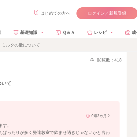
ログイン／新規登録
はじめての方へ
談
基礎知識
Ｑ＆Ａ
レシピ
成
すミルクの量について
閲覧数：418
ついて
0歳3カ月
ます。
んばったりが多く発達教室で飲ませ過ぎじゃないかと言わ