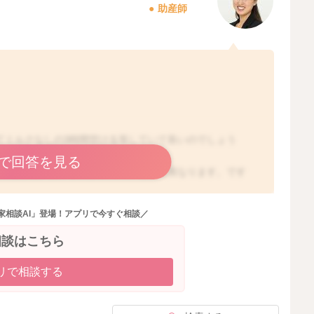
助産師
げてミルクなしの3時間空ける等していて良いのでしょう
で回答を見る
なりますし、お子さんが飲んでいる量も異なります。です
中枢が発達している時期なので、基本的には、お子さんの
期と思います。
家相談AI」登場！アプリで今すぐ相談／
やすなどの調整が必要ですか？その際、足すミルクの量は
相談はこちら
多いわけではなく、基本的にお子さんに吸われる刺激で湧
も、飲めていないわけではないと思いますよ。お子さんが
リで相談する
配なさらなくても大丈夫だと思います。
直後に泣きながらなめていたり、授乳から1時間たった頃に