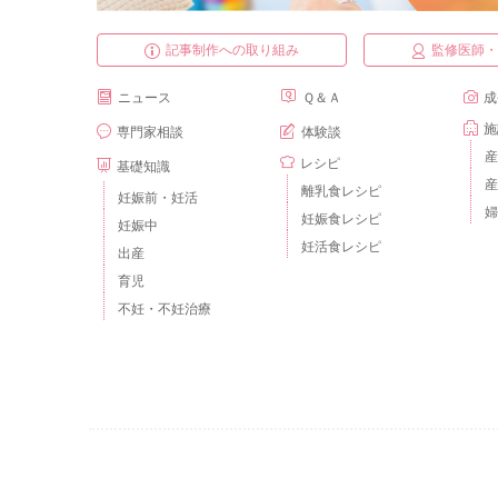
記事制作への取り組み
監修医師
ニュース
Ｑ＆Ａ
成
施
専門家相談
体験談
産
レシピ
基礎知識
産
離乳食レシピ
妊娠前・妊活
婦
妊娠食レシピ
妊娠中
妊活食レシピ
出産
育児
不妊・不妊治療
ベビーカレンダーとは？
運営会社