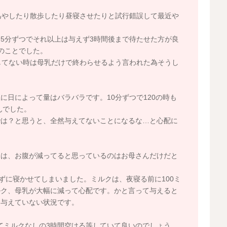
あやしたり散歩したり昼寝させたりと試行錯誤して最近や
。
5分ずつでそれ以上は与えず3時間後まで待たせた方が良
のことでした。
してない時は母乳だけで終わらせるよう言われた為そうし
に日によって量はバラバラです。10分ずつで120の時も
んでした。
では？と思うと、全然与えてないことになるな…と心配に
には、お腹が減ってると思っているのはお母さんだけだと
ずに寝かせてしまいました。ミルクは、夜寝る前に100ミ
ルク、母乳が大幅に減って心配です。かと言って与えると
、与えていない状況です。
げてミルクなしの3時間空ける等していて良いのでしょう