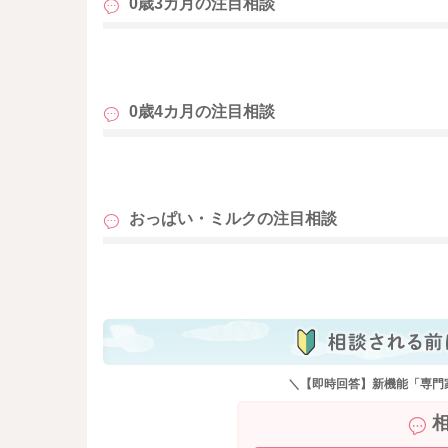
0歳3カ月の
注目相談
舐めて口をパクパクさせます。泣いたりはあり
のでしょうか？
→指しゃぶり＝お腹が減っているわけではない
も
ていないというわけではありませんよ。この時
ですが、目安としては、1日6回以上おしっこがあ
0歳4カ月の
注目相談
のカーブに沿って、お子さんなりの体重増加が
大丈夫ですよ。なかなか体重は毎日測ることは
でしたら、まずは問題ないと思っていただいて
も
おっぱい・ミルクの
注目相談
も
＼【即時回答】新機能「専門