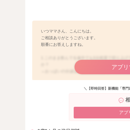
いつママさん、こんにちは。
ご相談ありがとうございます。
順番にお答えしますね。
1.このまま飲んでる途中でも5分程度で切り上
か？
アプリ
→おっぱいの分泌は、おっしゃるように毎回異
が、3ヶ月のお子さんであれば、お子さんの満腹
欲求に合わせて授乳なさっていただいていい時
＼【即時回答】新機能「専門
2.おっぱいがふにゃふにゃの時は、ミルクを増
どうやって決めたら良いでしょうか？
→おっぱいは張っているからといって、分泌が
いてくるものなので、張っていなかったとして
アプ
足りなくて欲しがるのでなければ、あまりご心
3.最近指舐めをしますが、基本ミルクを与えた