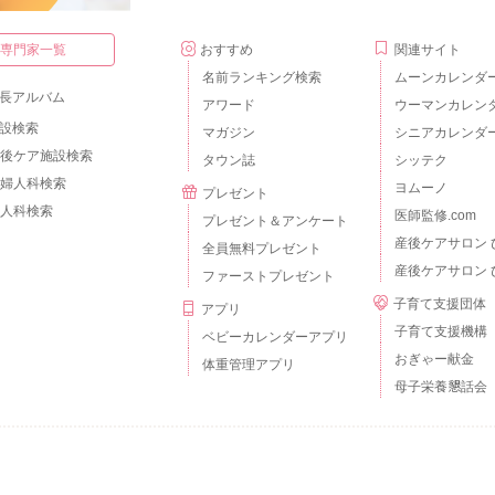
・専門家一覧
おすすめ
関連サイト
名前ランキング検索
ムーンカレンダ
長アルバム
アワード
ウーマンカレン
設検索
マガジン
シニアカレンダ
後ケア施設検索
タウン誌
シッテク
婦人科検索
ヨムーノ
プレゼント
人科検索
医師監修.com
プレゼント＆アンケート
産後ケアサロン 
全員無料プレゼント
産後ケアサロン 
ファーストプレゼント
子育て支援団体
アプリ
子育て支援機構
ベビーカレンダーアプリ
おぎゃー献金
体重管理アプリ
母子栄養懇話会
個人情報の取扱いについて
外部送信について
ご利用のルールとマナー
広告掲載