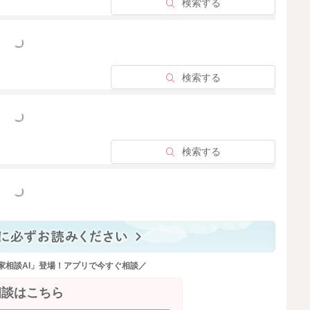
ませんが、やはり母乳が足りていなくてお腹がへっている
検索する
ので、指しゃぶりをしているからといって、哺乳量が足り
っと見る
期のお子さんの哺乳量や体重の増え方には個人差が大きい
り、1日18〜30gの体重増加があり、母子手帳の成長曲線
検索する
みられていれば、哺乳量の不足はないとお考えいただいて
難しいかもしれませんが、おしっこがしっかり出ているの
良いと思いますよ。
っと見る
検索する
2025/10/16 18:22
っと見る
家相談AI」登場！アプリで今すぐ相談／
相談はこちら