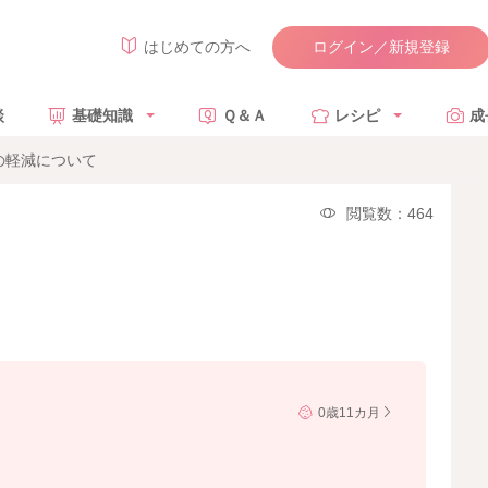
ログイン／新規登録
はじめての方へ
談
基礎知識
Ｑ＆Ａ
レシピ
成
の軽減について
閲覧数：464
0歳11カ月