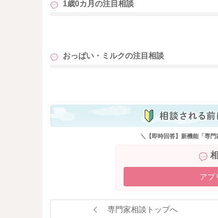
1歳0カ月の
注目相談
も
おっぱい・ミルクの
注目相談
も
＼【即時回答】新機能「専門
アプ
専門家相談トップへ