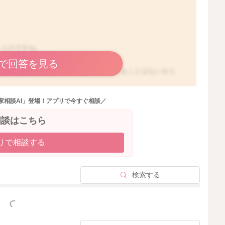
まうのですね。
？
で回答を見る
れてみると、もう少し歯のあたりが変わることはないかと
とでもあたりに変化はないかと思いました。
家相談AI」登場！アプリで今すぐ相談／
いいと思います。
にかかる負担も分散されることがあるかもしれません。
相談はこちら
ってみるのもいいと思いますよ。
リで相談する
検索する
2025/10/16 12:51
っと見る