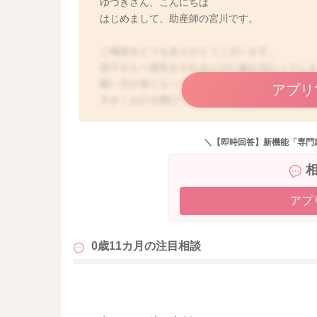
ゆづきさん、こんにちは
はじめまして、助産師の宮川です。
ご相談をどうもありがとうございます。
息子さんへ授乳をされるたびに歯が当たってし
吸い方が浅くなっていることもないでしょうか
アプリ
大きくお口を開けて深く吸ってもらうようにさ
思いました。また咥えてもらう角度が変わるこ
＼【即時回答】新機能「専門
毎回の授乳のたびの授乳体勢を変えてみるのも
そうすると歯が当たる角度も毎回変わり、乳首
お近くの母乳外来でも、授乳の様子を見てもら
アプ
どうぞよろしくお願いします。
0歳11カ月の
注目相談
も