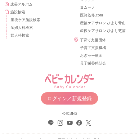
成長アルバム
ヨムーノ
施設検索
医師監修.com
産後ケア施設検索
産後ケアサロン ひより青山
産婦人科検索
産後ケアサロン ひより芝浦
婦人科検索
子育て支援団体
子育て支援機構
おぎゃー献金
母子栄養懇話会
ログイン／新規登録
公式SNS