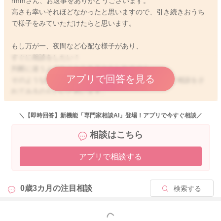
rmmさん、お返事をありがとうございます。
高さも幸いそれほどなかったと思いますので、引き続きおうち
で様子をみていただけたらと思います。
もし万が一、夜間など心配な様子があり、
すぐに相談をしたい！
判断に迷うようなこともあるかもしれません。
アプリで回答を見る
そのような時にはお住まいの地域の救急相談窓口にご相談をさ
れてみるのもいいと思います。
夜間、休日対応をしてくれている医療機関のご紹介もお住まい
の地域の広報やHPなどでもご紹介をされていると思いますの
＼【即時回答】新機能「専門家相談AI」登場！アプリで今すぐ相談／
で、ご確認いただけたらと思います。
相談はこちら
また下記のところへご相談いただくのも良いかと思いますよ。
アプリで相談する
◎こどもの救急
http://kodomo-qq.jp/index.php
0歳3カ月の
注目相談
検索する
◎＃8000（こども医療でんわ相談）
https://www.mhlw.go.jp/topics/2006/10/tp1010-3.html
もっと見る