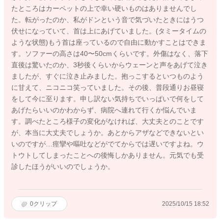
たところはカーペットの上で幸い硬いものはありませんでし
た。転がったのか、私がドンという音で気づいたときにはうつ
伏せになっていて、首は上にあげていました。(タミータイムの
ような状態)もう首は座っているので自由に動かすことはできま
す。ソファーの高さは40〜50cmくらいです。外傷はなく、落下
直後は驚いたのか、3秒後くらいからウェーンと声をあげて泣き
ましたが、すぐに泣き止みました。抱っこするといつものよう
に甘えて、ニコニコ笑っていました。その後、普段通りお昼寝
をして今に至ります。申し訳ない気持ちでいっぱいで何をして
あげたらいいのかわからず、病院へ連れて行くか悩んでいま
す。調べたところ様子の変化がなければ、大丈夫とのことです
が、本当に大丈夫でしょうか。あとからアザなどできないとい
いのですが…痙攣や嘔吐などがでてからでは遅いですよね。ウ
トウトしてしまったことへの後悔しかありません。元気でも受
診したほうがいいのでしょうか。
0
クリップ
2025/10/15 18:52