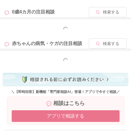
◎#7119（救急安心センター事業）地域によっては実施されてい
0歳4カ月の
注目相談
検索する
ないところもあります。
下記のリンク内にも実施をされている地域のご紹介がされてい
もっと見る
ます。
赤ちゃんの病気・ケガの
注目相談
検索する
https://www.fdma.go.jp/mission/enrichment/appropriate/appropr
iate007.html
もっと見る
どうぞよろしくお願いします。
2025/10/15 21:12
＼【即時回答】新機能「専門家相談AI」登場！アプリで今すぐ相談／
相談はこちら
アプリで相談する