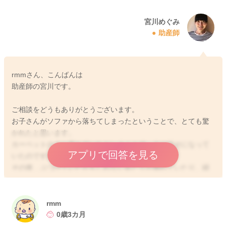
宮川めぐみ
助産師
rmmさん、こんばんは
助産師の宮川です。
ご相談をどうもありがとうございます。
お子さんがソファから落ちてしまったということで、とても驚
かれたと思います。
カーペットの上に落ちていたということで、うつ伏せになって
アプリで回答を見る
いたのですね。
その後、ぶつけていたかもしれないあたりが腫れていたり、繰
り返し3回以上吐き戻しを繰り返す、飲みが悪い、ぐったりす
る、機嫌も悪いなどありますか？
受傷後4~6時間ほど経過をして、特に気になる様子が見られない
rmm
場合には、医学的に心配のないことが多いようです。
0歳3カ月
念のために受傷後24時間はいつもより気にかけてみてあげてい