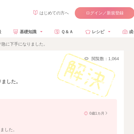
ログイン／新規登録
はじめての方へ
談
基礎知識
Ｑ＆Ａ
レシピ
成
が急に下手になりました。
閲覧数：1,064
りました。
0歳1カ月
りました。