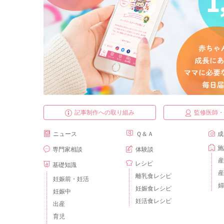
記事制作への取り組み
監修医師
ニュース
Ｑ＆Ａ
成
施
専門家相談
体験談
産
レシピ
基礎知識
産
離乳食レシピ
妊娠前・妊活
婦
妊娠食レシピ
妊娠中
妊活食レシピ
出産
育児