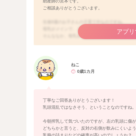
助産師の宮本です。
ご相談ありがとうございます。
生後8週のお子さんの子育て中なのですね。
母乳がメインで、ミルクの補足もなさっている
アプリ
そんななか、母乳がなかなか飲めないことが出
お困りでしたね。
書いてくださったような乳頭混乱ですと、多く
接口に含むことが難しくなっていることが多い
ねこ
ねこさんの場合、いままで母乳をメインであげ
0歳1カ月
ことは上手にできていたのではないかなと思い
お子さんが頭を振ってしまいなかなか飲めない
でとは違った現象が起きている場合もあります
丁寧なご回答ありがとうございます！
状況が変化するとそれが乳腺炎となる場合もあ
乳頭混乱ではなさそう、ということなのですね
いなくとも、赤ちゃん側が変化を感じて飲むこと
あります。
今朝搾乳して気づいたのですが、左の乳頭に傷
どちらかと言うと、反対の右側が飲みにくいよ
あとは、その他に考えられることとしては、ミ
乳腺の詰まりなどの確率が高いのでしょうか？