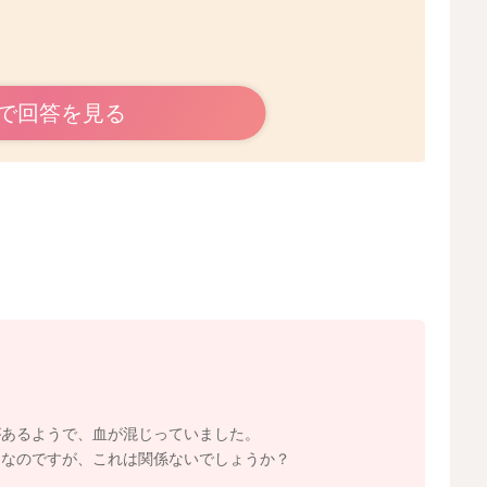
のですね。
で回答を見る
てきたのですね。
の場合、哺乳瓶の乳首に慣れてしまいお母さんの乳頭を直
です。
ておられたとのことですから、お母さんの乳頭を口に含む
ました。
場合、母乳の質に変化があったり、乳房や乳頭に何か今ま
。
りますが、その一歩手前でお母さん側は何も変化を感じて
。
を嫌がる(頭を振る、集中していないように見える)ことも
があるようで、血が混じっていました。
うなのですが、これは関係ないでしょうか？
ルクをあげるときにも口からこぼれるということですの