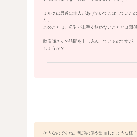
で、あまり空腹ではないのかなというようにも
授乳のタイミングや乳房の状況を含め、もしよ
ミルクは最近は主人があげていてこぼしていた
て、直接診ていただくことをおすすめいたしま
た。
このことは、母乳が上手く飲めないこととは関
よかったら参考になさってみてくださいね。
よろしくお願いいたします。
助産師さんの訪問を申し込みしているのですが
しょうか？
そうなのですね。乳頭の傷や出血したような様