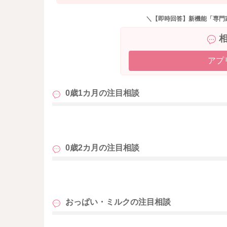
＼【即時回答】新機能「専門
アプ
0歳1カ月の
注目相談
も
0歳2カ月の
注目相談
も
おっぱい・ミルクの
注目相談