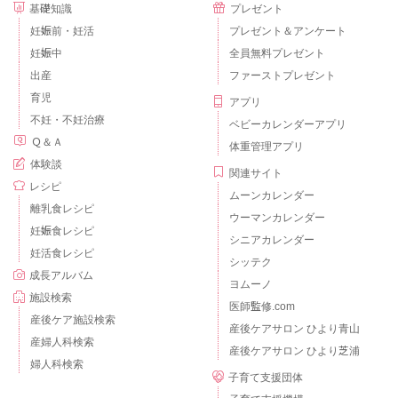
基礎知識
プレゼント
妊娠前・妊活
プレゼント＆アンケート
妊娠中
全員無料プレゼント
出産
ファーストプレゼント
育児
アプリ
不妊・不妊治療
ベビーカレンダーアプリ
Ｑ＆Ａ
体重管理アプリ
体験談
関連サイト
レシピ
ムーンカレンダー
離乳食レシピ
ウーマンカレンダー
妊娠食レシピ
シニアカレンダー
妊活食レシピ
シッテク
成長アルバム
ヨムーノ
施設検索
医師監修.com
産後ケア施設検索
産後ケアサロン ひより青山
産婦人科検索
産後ケアサロン ひより芝浦
婦人科検索
子育て支援団体