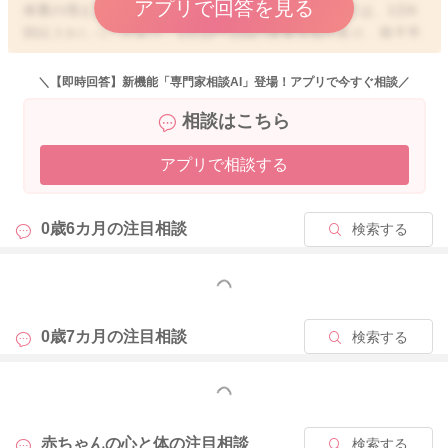
アプリで回答を見る
体重の増え方には個人差が大きいですが、目安としては、1日6
回以上おしっこがあり、1日10〜15gの体重増加があり、母子手
帳の成長曲線のカーブに沿って、お子さんなりの体重増加がみ
られていれば、哺乳量の不足はないと言われていますよ。です
＼【即時回答】新機能「専門家相談AI」登場！アプリで今すぐ相談／
ので、kk.さんのお子さんですと、ちょうど体重増加も目安の範
相談はこちら
囲内ですし、それほど哺乳量が不足していることはないように
思います。ママさんとしては、体重増加は1番ご心配になるとこ
アプリで相談する
ろと思いますが、今のままの授乳を続けていただき、2回食にス
テップアップしていただければ問題ないように思いますので、
ご安心くださいね。
0歳6カ月の
注目相談
検索する
もっと見る
2025/10/15 17:09
0歳7カ月の
注目相談
検索する
もっと見る
赤ちゃんの心と体の
注目相談
検索する