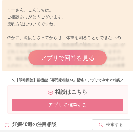
まーさん、こんにちは。
ご相談ありがとうございます。
授乳方法についてですね。
確かに、退院なさってからは、体重を測ることができないの
で、補足量を迷いますよね。混合授乳の場合には、おっぱいが
どれくらい飲めているのか正確には分からないと思いますの
アプリで回答を見る
で、補足量の判断が難しいですよね。ですので、まずはお子さ
んのおしっこの回数でみていってくださいね。お子さんの体重
は、あまり測る機会もないと思いますが、こまめに測っても、
測る際の条件が異なったり、排泄の状況などによって誤差が出
＼【即時回答】新機能「専門家相談AI」登場！アプリで今すぐ相談／
てしまうこともあります。ですので、まずは健診までは今の方
相談はこちら
法で授乳なさっていただいていいと思いますよ。お子さんの哺
乳量を増やすタイミングとしては、おしっこが少なくなってき
アプリで相談する
た、体重増加が緩やかになってきた、授乳間隔があまり空かな
いなどが挙げられますので、もしおしっこが少なくなったり、
頻回に欲しがるようなことが増えてくるのであれば、少しミル
妊娠40週の
注目相談
検索する
クの量を増やしてみてくださいね。もし、おっぱいを増やした
いご希望があるのでしたら、日中はなるべく頻回授乳でいいと