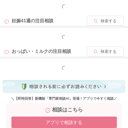
思います。お子さんがなかなか泣き止まなかったり、ママさん
もっと見る
が頻回授乳に疲れてしまった時などに、ミルクを補足していた
だく程度でもいいと思います。この時期のお子さんの哺乳量や
妊娠41週の
注目相談
検索する
体重の増え方には個人差が大きいですが、目安としては、1日6
回以上おしっこがあり、1日18〜30gの体重増加があり、母子手
もっと見る
帳の成長曲線のカーブに沿って、お子さんなりの体重増加がみ
られていれば、哺乳量の不足はないと言われていますよ。です
おっぱい・ミルクの
注目相談
検索する
ので、これらを満たしていれば、今の哺乳量は適切とお考えい
ただいていいと思います。
もっと見る
2025/10/15 13:05
＼【即時回答】新機能「専門家相談AI」登場！アプリで今すぐ相談／
相談はこちら
アプリで相談する