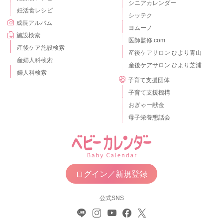
シニアカレンダー
妊活食レシピ
シッテク
成長アルバム
ヨムーノ
施設検索
医師監修.com
産後ケア施設検索
産後ケアサロン ひより青山
産婦人科検索
産後ケアサロン ひより芝浦
婦人科検索
子育て支援団体
子育て支援機構
おぎゃー献金
母子栄養懇話会
ログイン／新規登録
公式SNS