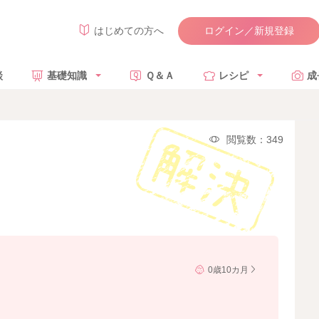
ログイン／新規登録
はじめての方へ
談
基礎知識
Ｑ＆Ａ
レシピ
成
閲覧数：349
0歳10カ月