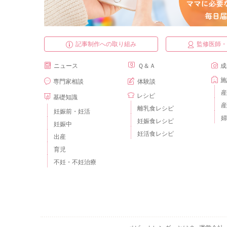
記事制作への取り組み
監修医師
ニュース
Ｑ＆Ａ
成
施
専門家相談
体験談
産
レシピ
基礎知識
産
離乳食レシピ
妊娠前・妊活
婦
妊娠食レシピ
妊娠中
妊活食レシピ
出産
育児
不妊・不妊治療