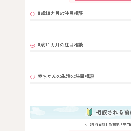
0歳10カ月の
注目相談
も
0歳11カ月の
注目相談
も
赤ちゃんの生活の
注目相談
も
＼【即時回答】新機能「専門