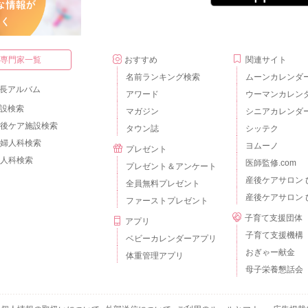
・専門家一覧
おすすめ
関連サイト
名前ランキング検索
ムーンカレンダ
長アルバム
アワード
ウーマンカレン
設検索
マガジン
シニアカレンダ
後ケア施設検索
タウン誌
シッテク
婦人科検索
ヨムーノ
プレゼント
人科検索
医師監修.com
プレゼント＆アンケート
産後ケアサロン 
全員無料プレゼント
産後ケアサロン 
ファーストプレゼント
子育て支援団体
アプリ
子育て支援機構
ベビーカレンダーアプリ
おぎゃー献金
体重管理アプリ
母子栄養懇話会