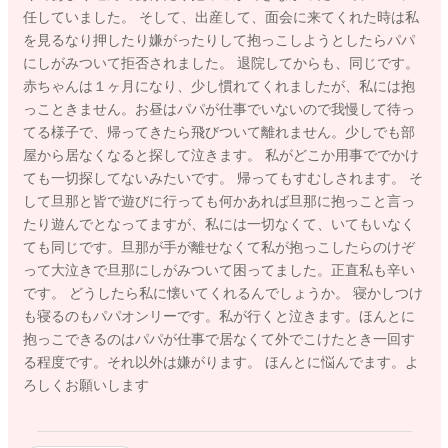
任していました。 そして、出産して、面会に来てくれた時は私
を見るなり押したり嫌がったりして抱っこしようとしたらパパ
にしがみついて拒否されました。 退院してからも、同じです。
赤ちゃんは１ヶ月になり、少し慣れてくれましたが、私には抱
っこときません。お昼はパパが仕事でいないので我慢して待っ
てる様子で、帰ってきたら飛びついて離れません。少しでも部
屋から居なくなると探して泣きます。 私がどこか用事ででかけ
ても一切探してないみたいです。 帰ってもすむしされます。 そ
して旦那と皆で遊びに行っても何かあれば旦那に抱っこと言っ
たり遊んでとなってますが、私には一切なくて、いてもいなく
ても同じです。旦那が手が離せなくて私が抱っこしたらのけぞ
って大泣きで旦那にしがみついて困ってました。正直私も辛い
です。 どうしたら私に懐いてくれるんでしょうか。 寝かしつけ
も寝るのもパパオンリーです。私が行くと泣きます。ほんとに
抱っこできるのはパパが仕事で居なくて外でこけたとき一回す
る程度です。それ以外は嫌がります。 ほんとに悩んでます。よ
ろしくお願いします