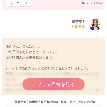
0
クリップ
2025/10/14 8:04
在本祐子
助産師
ゆきさん、こんばんは。
ご利用頂きありがとうございます。
遅い時間のお返事失礼致します。
もう少しで2歳のお子さんの育児に悩まれていましたね。
母親としての自信がなくなってしまう場面もあったかもしれま
せんね。
アプリで回答を見る
詳しくお話しくださりありがとうございました。
状況から見て、ママさんのお気持ちが滅入ってしまうこと、非
常に理解できますよ。お気持ちお察し致します。
＼【即時回答】新機能「専門家相談AI」登場！アプリで今すぐ相談／
パパさんが大好きなんですね。