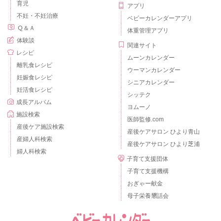
育児
アプリ
不妊・不妊治療
ベビーカレンダーアプリ
Ｑ＆Ａ
体重管理アプリ
体験談
関連サイト
レシピ
ムーンカレンダー
離乳食レシピ
ウーマンカレンダー
妊娠食レシピ
シニアカレンダー
妊活食レシピ
シッテク
成長アルバム
ヨムーノ
施設検索
医師監修.com
産後ケア施設検索
産後ケアサロン ひより青山
産婦人科検索
産後ケアサロン ひより芝浦
婦人科検索
子育て支援団体
子育て支援機構
おぎゃー献金
母子栄養懇話会