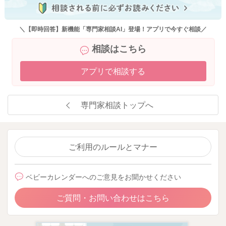
係性は悪化したり、状況が空回りすることってありますよね。
たとえ、幼児であっても対人関係ですから、同じ部分はあると
思います。
＼【即時回答】新機能「専門家相談AI」登場！アプリで今すぐ相談／
息子とは言え、適度に冷静な感情を持てる距離感が大事です。
相談はこちら
パパさんに任せていいと思いますよ。思い切って何か育児と並
アプリで相談する
行してできる、新しいことにチャレンジしてみてもよいのでは
ないかと思います。まだ赤ちゃんが小さいですが、オシャレや
カラダ磨き、やりたかったことにチャレンジするのもよいです
専門家相談トップへ
ね。
自分の時間を持つことは逃げるのではないですよ。
余裕を持つことなのです。
余裕から生まれる、気持ちの安定感もあります。
ご利用のルールとマナー
人間が嫌な気分になるのは、こうでなければならない、こうで
ベビーカレンダーへのご意見をお聞かせください
あるべきと思い込むところから発生するそうです。毎日、毎日
子どもに対して、こうであってほしいと願う姿を、想像して、
ご質問・お問い合わせはこちら
期待して、イライラしてしまうこともあると思います。
そんな時には、そうだ。子どもは子どもなんだ。。。と思い、