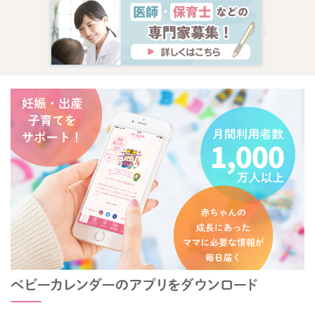
悲観する時もあるかもしれませんが、子どもを変えようとする
のではなく、自分の時間を持つようにすることが精神的にも安
定して過ごせますね。
親ですから、育児に責任と義務はあります。
でもそれは、すでにママさんが一生懸命2人の育児をやってい
て、こんなにも悩まれていることで、今は十分果たされている
のでは？と感じますよ😊
そして、時の変化が1番の効果策であることも多いです。
今の状況や対応が間違っているわけではありませんので、ゆっ
たりお子さんの思いに寄り添い、心の成長を待ってくだされば
と存じます。
よろしくお願いします🙇
2025/10/15 21:57