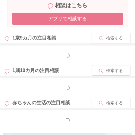
相談はこちら
母親も父親もお子さんにとっては、同じように、親ですからど
ちらかを比べる必要は本来ないはずです。
アプリで相談する
もちろん、大好きな息子が振り向いてくれない、自分が仲間外
れになるよう気持ちはわかります。
1歳9カ月の
注目相談
検索する
ですがちょっと視点を変えてみるとよいかもです。
どうやったら、お子さんが自分を一番に懐いてくれる？に主眼
を置くのではなくて、
もっと見る
ママさんの過ごし方を変えて生活してみるのはどうでしょう
か。
1歳10カ月の
注目相談
検索する
愛情の掛け方や接し方を意識するよりは、ママさん自身が余裕
もっと見る
があり、いつも気楽な気持ちでいられることを優先してみるの
がお勧めですよ。
赤ちゃんの生活の
注目相談
検索する
人間は余裕を持つことから、対人関係が変化してくることがあ
ります。
もっと見る
仮に嫌な上司がいたとします。
いつも怯えて、機嫌を取ってと取り繕うとすればするほど、関