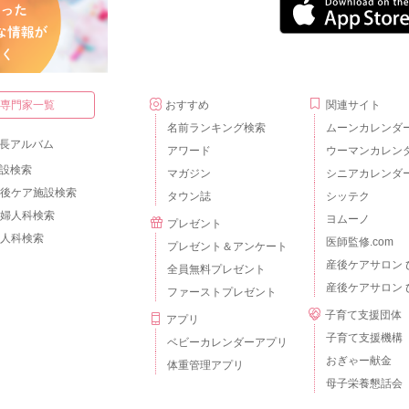
・専門家一覧
おすすめ
関連サイト
名前ランキング検索
ムーンカレンダ
長アルバム
アワード
ウーマンカレン
設検索
マガジン
シニアカレンダ
後ケア施設検索
タウン誌
シッテク
婦人科検索
ヨムーノ
プレゼント
人科検索
医師監修.com
プレゼント＆アンケート
産後ケアサロン 
全員無料プレゼント
産後ケアサロン 
ファーストプレゼント
子育て支援団体
アプリ
子育て支援機構
ベビーカレンダーアプリ
おぎゃー献金
体重管理アプリ
母子栄養懇話会