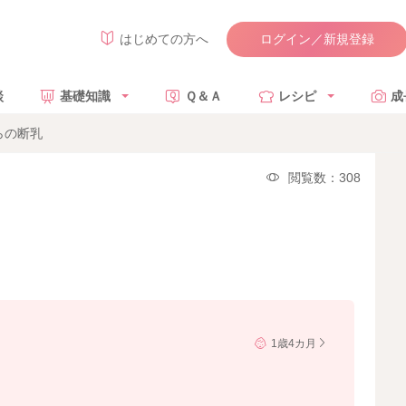
ログイン／新規登録
はじめての方へ
談
基礎知識
Ｑ＆Ａ
レシピ
成
らの断乳
閲覧数：308
1歳4カ月