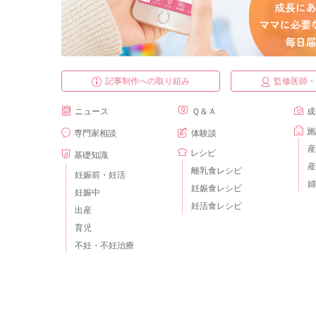
記事制作への取り組み
監修医師
ニュース
Ｑ＆Ａ
成
施
専門家相談
体験談
産
レシピ
基礎知識
産
離乳食レシピ
妊娠前・妊活
婦
妊娠食レシピ
妊娠中
妊活食レシピ
出産
育児
不妊・不妊治療