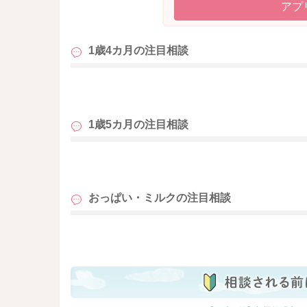
アプ
1歳4カ月の
注目相談
も
1歳5カ月の
注目相談
も
おっぱい・ミルクの
注目相談
も