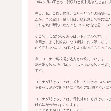
1歳4ヶ月の子ども、就寝前と夜中起きたときに
先日、私がコロナ陽性となり子どもとの隔離生
たが、その翌日、翌々日は、授乳無しで特に泣
これを気に断乳に進んでもいいのかなと思って
そこで、心配なのがおっぱいトラブルです、、
今回は、よく乳腺炎になり産院にお世話になる
かく赤ちゃんにおっぱいをよく吸ってもらって
今、コロナで葛根湯が処方され飲んでいます。
葛根湯を飲んでいるのに、おっぱいを飲ませず
です。
コロナが明けるまでは、搾乳したほうがいいの
ある程度溜めて断乳時にするケア(圧抜きやおに
コロナが明けるまでは、母乳外来にも行けない
対処法が分からずにいます。
どうするのがよいのでしょうか、、。