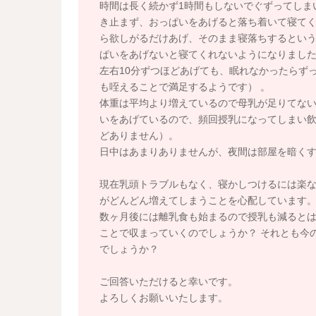
時間は長く続かず1時間もしないでぐずってしま
き止まず、おっぱいをあげると落ち着いて寝てく
ら欲しがるだけあげ、そのまま寝落ちするとい
ぱいをあげないと寝てくれないようになりまし
左右10分ずつほどあげても、眠れなかったらず
も咥えることで満足するようです） 。
体重は平均より増えているので母乳が足りてな
いをあげているので、頻回授乳になってしまい
どありません）。
日中はあまりありませんが、夜間は部屋を暗く
現在乳頭トラブルもなく、寝かしつけるには楽
がどんどん増えてしまうことを心配しています
数ヶ月後には離乳食も始まるので授乳も減ると
ことで収まっていくのでしょうか？ それとも今
でしょうか？
ご回答いただけると幸いです。
よろしくお願いいたします。