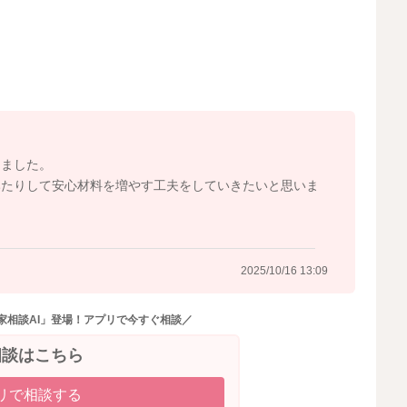
るのはまだ自然な時期ですので、おっぱい離れを急いで進
める気持ちは成長と共に自然に落ち着いていきます。
が広がっていき、お子さんのおっぱい以外の興味が増えて
いる時期なので、焦らず見守ってあげてくださいね。
しました。
が、吐き戻しはほどんどないとのことですし、おっぱいを
みたりして安心材料を増やす工夫をしていきたいと思いま
っかり飲んでいる時と、甘えたい時や安心したい時、眠い
さんが欲しがったらおっぱいを飲ませてくださって大丈夫
2025/10/16 13:09
できないかもとご心配かもしれません。
るようになってきています。
家相談AI」登場！アプリで今すぐ相談／
もしっかりと分かっていますよ。
った時は、始めは泣くかもしれませんがそのうち必ず寝て
相談はこちら
。
リで相談する