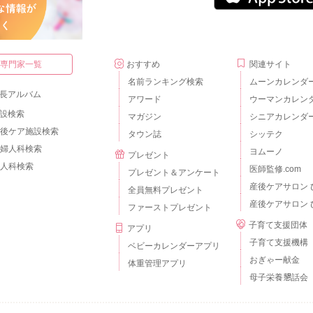
・専門家一覧
おすすめ
関連サイト
名前ランキング検索
ムーンカレンダ
長アルバム
アワード
ウーマンカレン
設検索
マガジン
シニアカレンダ
後ケア施設検索
タウン誌
シッテク
婦人科検索
ヨムーノ
プレゼント
人科検索
医師監修.com
プレゼント＆アンケート
産後ケアサロン 
全員無料プレゼント
産後ケアサロン 
ファーストプレゼント
子育て支援団体
アプリ
子育て支援機構
ベビーカレンダーアプリ
おぎゃー献金
体重管理アプリ
母子栄養懇話会