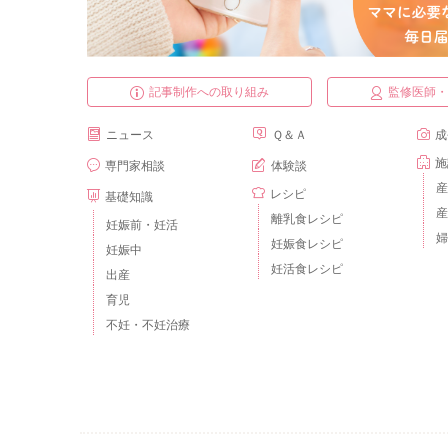
記事制作への取り組み
監修医師
ニュース
Ｑ＆Ａ
成
施
専門家相談
体験談
産
レシピ
基礎知識
産
離乳食レシピ
妊娠前・妊活
婦
妊娠食レシピ
妊娠中
妊活食レシピ
出産
育児
不妊・不妊治療