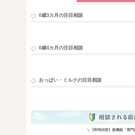
夜は部屋を暗くすれば勝手に寝てくれるのです
それは部屋が暗くなり、刺激が少なくなること
かもしれません。
0歳3カ月の
注目相談
日中は光や音など周りの刺激が多くて、眠りに
ね。
も
ただ、夜におっぱいなしで寝られているのはと
0歳4カ月の
注目相談
前述のように現段階でおっぱい離れを急ぐ必要
やしていくのはいい練習になります。
ゆいさんが余裕のある時にできる範囲でよかっ
も
例えば
おっぱい・ミルクの
注目相談
・泣いたらすぐおっぱいではなく、まず数十秒
は繰り返しで安心するので同じ声かけや歌がオ
も
・おっぱいを吸って落ち着いたら、完全に眠り
などです。
また、3〜4ヶ月の赤ちゃんが一度に起きていら
われています。
＼【即時回答】新機能「専門
なので、ゆいさんのお子さんの機嫌のよい時間が