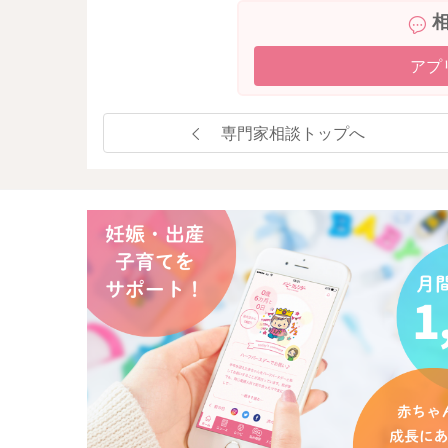
遊んでいても動きが鈍くなってきたり、顔をこ
で、これらのサインが出たら泣き出す前に抱っ
を歌ったりしてみるのもよいですよ。
アプ
おっぱい以外の安心方法を増やしていくことを
寝かしつけの正解はありません。
専門家相談トップへ
ゆいさんとお子さんが一番楽な方法が最善とい
離乳食が3回食になり、おっぱいの主な目的が栄
寝かしつつけが分かれてくるお子さんが多いで
今は急がずできる時にできることからやってみて
いで十分ですよ。
少しでもご参考になれば幸いです。