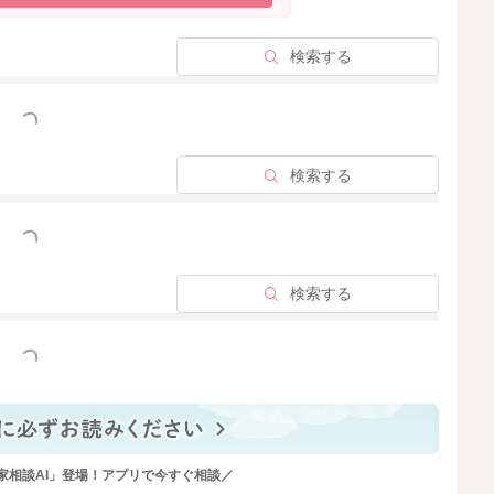
ね。
で赤ちゃん自身の睡眠リズムが働きやすくなっているから
検索する
くいから安心したくておっぱいを求めているのでしょう
っと見る
てもいいことですよ。
検索する
性はありませんが、少しづつおっぱい以外の安心方法を増
たら以下の方法などを試してみてください。
っと見る
検索する
〜１分ほどは抱っこや声掛けや歌を歌ってみる（赤ちゃん
ススメです）→それでも泣くならおっぱい
っと見る
に落ちる前に外して「トントン」で安心を促してみる
れる時間は個人差はありますが、1時間〜1時間半ほどと言
家相談AI」登場！アプリで今すぐ相談／
1時間足らずなのは自然なことですよ。