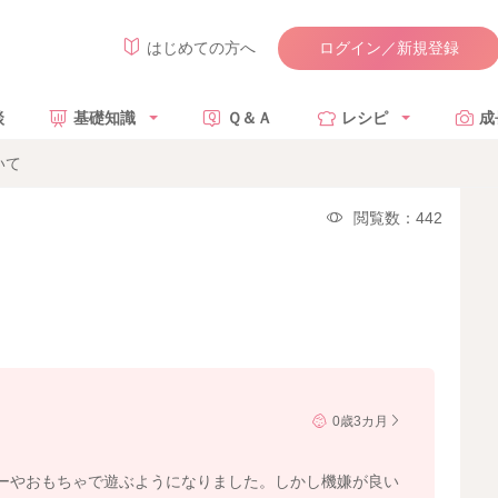
ログイン／新規登録
はじめての方へ
談
基礎知識
Ｑ＆Ａ
レシピ
成
いて
閲覧数：442
0歳3カ月
ーやおもちゃで遊ぶようになりました。しかし機嫌が良い