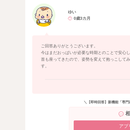
結論から言うと、今の時期はまだおっぱいで寝
める必要はありません。
ゆい
0歳3カ月
ゆいさんが考えておられるようにおっぱいを求
月齢が進むと離乳食が始まったり、動ける範囲
いきますよ。
今はおっぱいを通して安心して眠る力を育てて
ご回答ありがとうございます。
今はまだおっぱいが必要な時期とのことで安心
飲ませすぎもご心配されているかもしれません
首も座ってきたので、姿勢を変えて抱っこして
同じ飲んでいるように見えてもお腹が空いてし
す。
時とは飲む量や飲み方は異なりますので、お子
ですよ。
また、お子さんがゆいさんがいなければお昼寝
お子さんは成長に伴って周りの様子がよく分か
＼【即時回答】新機能「専門
ゆいさんが自分の近くにいるのか、いないのか
なので、ゆいさんがいない場合で同じ状況にな
くれるようになりますので、ご安心くださいね
アプ