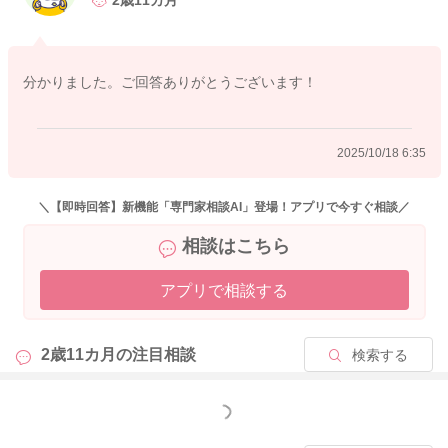
2歳11カ月
瓶が温まってきたところで、温めるお湯の温度も少し下げて母
乳が40度以上にならないように調整をしていただくといいと思
いますよ。
分かりました。ご回答ありがとうございます！
また冷えている母乳に、搾りたての温かな母乳を混ぜ合わせる
ことは、やはりお勧めできません。
2025/10/18 6:35
冷やして保存をしていたものも温めてから、絞っていたものを
混ぜ合わせるようにされる分には、良いかと思いますよ。
＼【即時回答】新機能「専門家相談AI」登場！アプリで今すぐ相談／
どうぞよろしくお願いします。
相談はこちら
アプリで相談する
2025/10/13 20:39
2歳11カ月の
注目相談
検索する
もっと見る