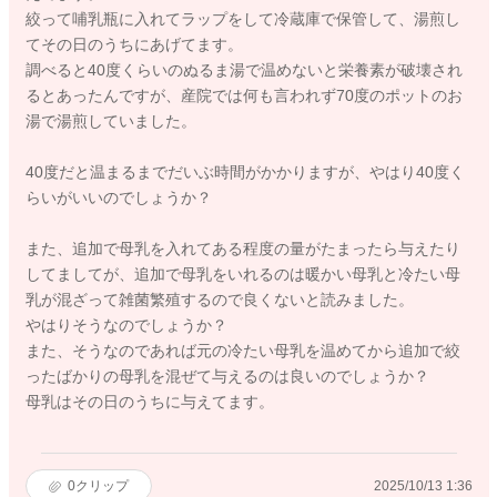
絞って哺乳瓶に入れてラップをして冷蔵庫で保管して、湯煎し
てその日のうちにあげてます。
調べると40度くらいのぬるま湯で温めないと栄養素が破壊され
るとあったんですが、産院では何も言われず70度のポットのお
湯で湯煎していました。
40度だと温まるまでだいぶ時間がかかりますが、やはり40度く
らいがいいのでしょうか？
また、追加で母乳を入れてある程度の量がたまったら与えたり
してましてが、追加で母乳をいれるのは暖かい母乳と冷たい母
乳が混ざって雑菌繁殖するので良くないと読みました。
やはりそうなのでしょうか？
また、そうなのであれば元の冷たい母乳を温めてから追加で絞
ったばかりの母乳を混ぜて与えるのは良いのでしょうか？
母乳はその日のうちに与えてます。
0
クリップ
2025/10/13 1:36