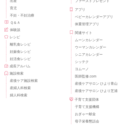
出産
ファーストプレゼント
育児
アプリ
不妊・不妊治療
ベビーカレンダーアプリ
Ｑ＆Ａ
体重管理アプリ
体験談
関連サイト
レシピ
ムーンカレンダー
離乳食レシピ
ウーマンカレンダー
妊娠食レシピ
シニアカレンダー
妊活食レシピ
シッテク
成長アルバム
ヨムーノ
施設検索
医師監修.com
産後ケア施設検索
産後ケアサロン ひより青山
産婦人科検索
産後ケアサロン ひより芝浦
婦人科検索
子育て支援団体
子育て支援機構
おぎゃー献金
母子栄養懇話会