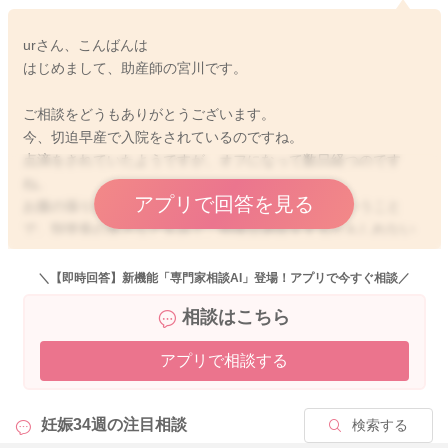
urさん、こんばんは
はじめまして、助産師の宮川です。
ご相談をどうもありがとうございます。
今、切迫早産で入院をされているのですね。
点滴をされていたようですが、オフになって数日経つのです
ね。
アプリで回答を見る
お腹の張りがどんどん増していくことはなかったということ
で、頚管長の長さなどをみて、明後日退院をするかもしれない
のですね。
＼【即時回答】新機能「専門家相談AI」登場！アプリで今すぐ相談／
お家が遠いこと、お腹の張りや頚管長の長さによってもとても
相談はこちら
ご不安だと思います。
アプリで相談する
先生にもご不安なお気持ちを伝えられるといいと思いますよ。
そうの上で、先生の見解を伺ってみるといいと思います。
そうすると安心できることもあるかもしれません。
妊娠34週の
注目相談
検索する