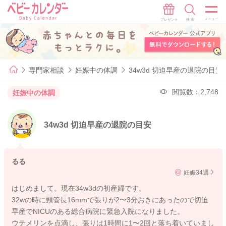
専門家相談
妊娠中の体調
34w3d 切迫早産の退院の目安
閲覧数：2,748
妊娠中の体調
34w3d 切迫早産の退院の目安
るる
妊娠34週
はじめまして。現在34w3dの初産婦です。
32wの時に頸管長16mmで張りが2〜3分おきにあったので切迫
早産でNICUのある総合病院に緊急入院になりました。
ウテメリンを点滴し、張りは1時間に1〜2回と落ち着いていまし