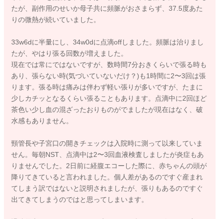
たが、副作用のせいか母子共に頻脈がおさまらず、37.5度あた
りの微熱が続いていました。
33w6dに半量にし、34w0dに点滴offしました。頻脈は治りまし
たが、やはり張る回数が増えました。
現在では常にではないですが、数時間7分おきくらいで張る時も
あり、張らない時(気づいていないだけ？)も1時間に2〜3回は張
ります。張る時は痛みは伴わず軽い張りが多いですが、たまに
少しカチッとなるくらい張ることもあります。点滴中に2回ほど
茶色い少し血の混ざったおりものがでましたが現在はなく、破
水感もありません。
頸管長や子宮口の開きチェックは入院時に測って以来していま
せん。毎朝NST、点滴中は2〜3回血液検査しましたが炎症もあ
りませんでした。2日前に経腹エコーした際に、赤ちゃんの頭が
降りてきていると言われました。個人差があるのですぐ産まれ
てしまう訳ではないと説明されましたが、張りもあるのですぐ
出てきてしまうのではと思ってしまいます。