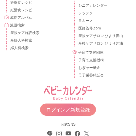
妊娠食レシピ
シニアカレンダー
妊活食レシピ
シッテク
成長アルバム
ヨムーノ
施設検索
医師監修.com
産後ケア施設検索
産後ケアサロン ひより青山
産婦人科検索
産後ケアサロン ひより芝浦
婦人科検索
子育て支援団体
子育て支援機構
おぎゃー献金
母子栄養懇話会
ログイン／新規登録
公式SNS