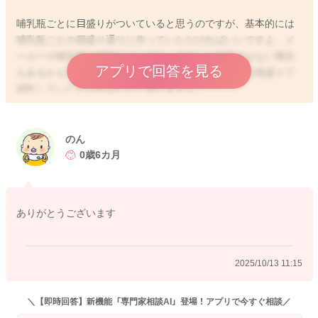
哺乳瓶ごとに目盛りがついていると思うのですが、基本的には
哺乳瓶ごとの目盛り通りに作っていただければいいですよ。メ
ーカーや哺乳瓶の種類によっては、必ずしも同量ではない場合
アプリで回答を見る
もあるかもしれませんが、その際にお使いの哺乳瓶の目盛りで
調乳していただければいいと思いますよ。
のん
2025/10/13 7:25
0歳6カ月
ありがとうございます
2025/10/13 11:15
＼【即時回答】新機能「専門家相談AI」登場！アプリで今すぐ相談／