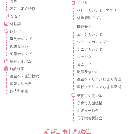
育児
アプリ
不妊・不妊治療
ベビーカレンダーアプリ
Ｑ＆Ａ
体重管理アプリ
体験談
関連サイト
レシピ
ムーンカレンダー
離乳食レシピ
ウーマンカレンダー
妊娠食レシピ
シニアカレンダー
妊活食レシピ
シッテク
成長アルバム
ヨムーノ
施設検索
医師監修.com
産後ケア施設検索
産後ケアサロン ひより青山
産婦人科検索
産後ケアサロン ひより芝浦
婦人科検索
子育て支援団体
子育て支援機構
おぎゃー献金
母子栄養懇話会