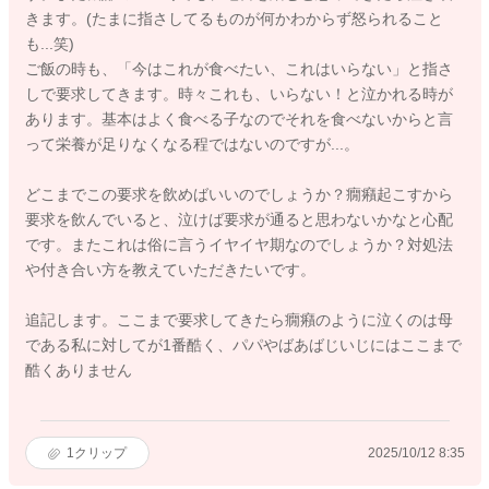
きます。(たまに指さしてるものが何かわからず怒られること
も...笑)
ご飯の時も、「今はこれが食べたい、これはいらない」と指さ
しで要求してきます。時々これも、いらない！と泣かれる時が
あります。基本はよく食べる子なのでそれを食べないからと言
って栄養が足りなくなる程ではないのですが...。
どこまでこの要求を飲めばいいのでしょうか？癇癪起こすから
要求を飲んでいると、泣けば要求が通ると思わないかなと心配
です。またこれは俗に言うイヤイヤ期なのでしょうか？対処法
や付き合い方を教えていただきたいです。
追記します。ここまで要求してきたら癇癪のように泣くのは母
である私に対してが1番酷く、パパやばあばじいじにはここまで
酷くありません
1
クリップ
2025/10/12 8:35