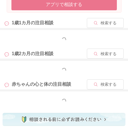
アプリで相談する
書かれているように、泣けば思い通りになると思われるのは困
ります。
お子さんに判断を任せることなく、親御さんが判断をして責任
1歳1カ月の
注目相談
検索する
が取れるようにされる必要もあります。
なので、ひーままさんの方で、これは譲れないということは、
どう泣き叫んだりしても譲らないままでいいですよ。
もっと見る
ひーままさんに甘えて、ぐずって見せていることもあると思い
1歳2カ月の
注目相談
検索する
ます。
なんでも受け入れてくれると信じていることもあるからという
もっと見る
こともあるかもしれません。
なんでも思いのままにはいかないこともありますので、それも
赤ちゃんの心と体の
注目相談
検索する
教えてあげる必要も出てきます。
お子さんの気持ちを代弁してあげつつ、でもねと諭してあげて
もっと見る
みるのもいいですよ。
「あ〜！、これ欲しいよね〜！」と声をかけながら、これはど
う？と似たようなものを渡してみたりするのもいいかもしれま