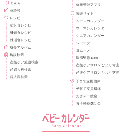
Ｑ＆Ａ
体重管理アプリ
体験談
関連サイト
レシピ
ムーンカレンダー
離乳食レシピ
ウーマンカレンダー
妊娠食レシピ
シニアカレンダー
妊活食レシピ
シッテク
成長アルバム
ヨムーノ
施設検索
医師監修.com
産後ケア施設検索
産後ケアサロン ひより青山
産婦人科検索
産後ケアサロン ひより芝浦
婦人科検索
子育て支援団体
子育て支援機構
おぎゃー献金
母子栄養懇話会