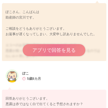
ぽこさん、こんばんは
助産師の宮川です。
ご相談をどうもありがとうございます。
お返事が遅くなってしまい、大変申し訳ありませんでした。
エコーのお写真の添付もありがとうございます。
アプリで回答を見る
悪露が残っているかどうかについてですが、残っているのでは
ないかと思いました。
今後おそらく動きが増えてきた時に、出血が増えて出ることも
あるかもしれません。
無理をせずに少しずつ動くようにされるといいのではないかと
ぽこ
思いました。
5歳8カ月
念のためにもう少しナプキンは装着をされていてもいいように
思います。
回答ありがとうございます。
悪露は赤ではなく白で出てくると予想されますか？
よかったら参考になさってみてください。