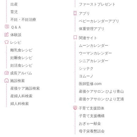
出産
ファーストプレゼント
育児
アプリ
不妊・不妊治療
ベビーカレンダーアプリ
Ｑ＆Ａ
体重管理アプリ
体験談
関連サイト
レシピ
ムーンカレンダー
離乳食レシピ
ウーマンカレンダー
妊娠食レシピ
シニアカレンダー
妊活食レシピ
シッテク
成長アルバム
ヨムーノ
施設検索
医師監修.com
産後ケア施設検索
産後ケアサロン ひより青山
産婦人科検索
産後ケアサロン ひより芝浦
婦人科検索
子育て支援団体
子育て支援機構
おぎゃー献金
母子栄養懇話会