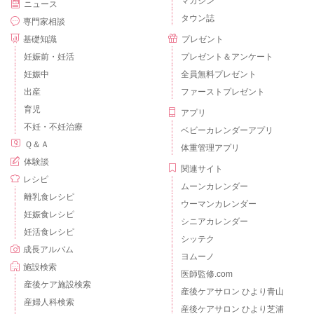
マガジン
ニュース
タウン誌
専門家相談
基礎知識
プレゼント
妊娠前・妊活
プレゼント＆アンケート
妊娠中
全員無料プレゼント
出産
ファーストプレゼント
育児
アプリ
不妊・不妊治療
ベビーカレンダーアプリ
Ｑ＆Ａ
体重管理アプリ
体験談
関連サイト
レシピ
ムーンカレンダー
離乳食レシピ
ウーマンカレンダー
妊娠食レシピ
シニアカレンダー
妊活食レシピ
シッテク
成長アルバム
ヨムーノ
施設検索
医師監修.com
産後ケア施設検索
産後ケアサロン ひより青山
産婦人科検索
産後ケアサロン ひより芝浦