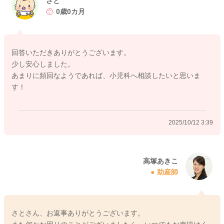
さと
いる時に顔色が悪くなる、唇が紫色になるなどの症状があれ
0歳0カ月
ば、刺激をして泣かせて、呼吸を促してあげてくださいね。や
はり何回も頻発する場合には、一度おかかりつけの小児科でご
相談いただくと安心かと思いますよ。呼吸を止めてしまうこと
回答いただきありがとうございます。
がないのでしたら、一時的な呼吸の乱れはあまりご心配ないよ
少し安心しました。
うに思いますよ。乳児の胃は、大人の形と異なり、とっくりの
あまりに頻回なようであれば、小児科へ相談したいと思いま
ような形をしていますので、お腹がいっぱいの状態で横になっ
す！
たりすると、苦しくて呼吸が速くなったりすることがありま
す。大人も食べ過ぎたときにお腹が苦しくなり、呼吸が浅くな
ったり速くなったりする時と同様です。ですので、もし、毎回
2025/10/12 3:39
苦しそうになさるのであれば、少し飲む量を控えめになさると
気にならなくなるかもしれませんね。
高塚あきこ
助産師
2025/10/11 12:07
さとさん、お返事ありがとうございます。