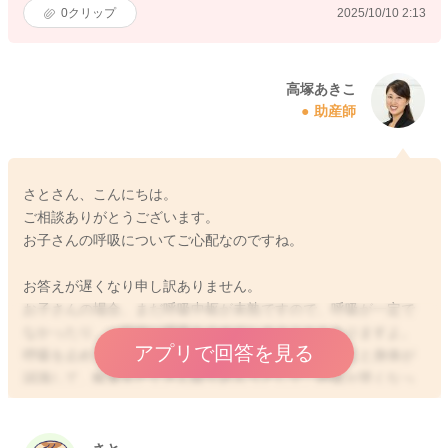
0
クリップ
2025/10/10 2:13
高塚あきこ
助産師
さとさん、こんにちは。
ご相談ありがとうございます。
お子さんの呼吸についてご心配なのですね。
お答えが遅くなり申し訳ありません。
お子さんの場合、まだ呼吸中枢が未熟ですので、呼吸が一定で
なかったり、一時的に呼吸を止めてしまうこともありますよ。
アプリで回答を見る
呼吸を止めてしまうことがあると、一時的に酸素不足と身体が
認識して、酸素をたくさん取り込もうとして、呼吸が早くなっ
たり、リズムが乱れることもよくあります。多くは、成長とと
もに、呼吸機能が発達して、改善されていきます。ですが、も
し10秒以上呼吸を止めることが頻繁であったり、呼吸を止めて