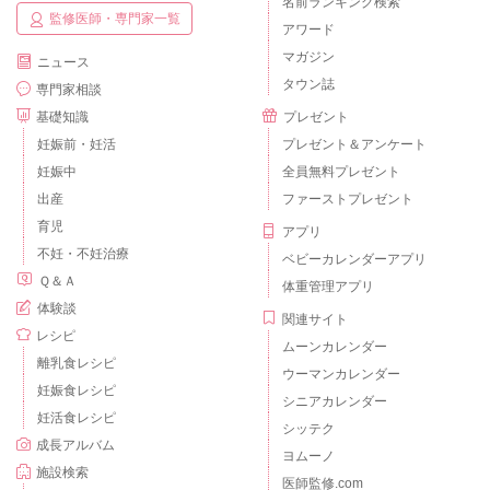
名前ランキング検索
監修医師・専門家一覧
アワード
マガジン
ニュース
タウン誌
専門家相談
基礎知識
プレゼント
妊娠前・妊活
プレゼント＆アンケート
妊娠中
全員無料プレゼント
出産
ファーストプレゼント
育児
アプリ
不妊・不妊治療
ベビーカレンダーアプリ
Ｑ＆Ａ
体重管理アプリ
体験談
関連サイト
レシピ
ムーンカレンダー
離乳食レシピ
ウーマンカレンダー
妊娠食レシピ
シニアカレンダー
妊活食レシピ
シッテク
成長アルバム
ヨムーノ
施設検索
医師監修.com