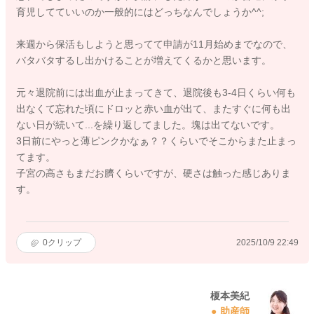
育児してていいのか一般的にはどっちなんでしょうか^^;
来週から保活もしようと思ってて申請が11月始めまでなので、
バタバタするし出かけることが増えてくるかと思います。
元々退院前には出血が止まってきて、退院後も3-4日くらい何も
出なくて忘れた頃にドロッと赤い血が出て、またすぐに何も出
ない日が続いて...を繰り返してました。塊は出てないです。
3日前にやっと薄ピンクかなぁ？？くらいでそこからまた止まっ
てます。
子宮の高さもまだお臍くらいですが、硬さは触った感じありま
す。
0
クリップ
2025/10/9 22:49
榎本美紀
助産師