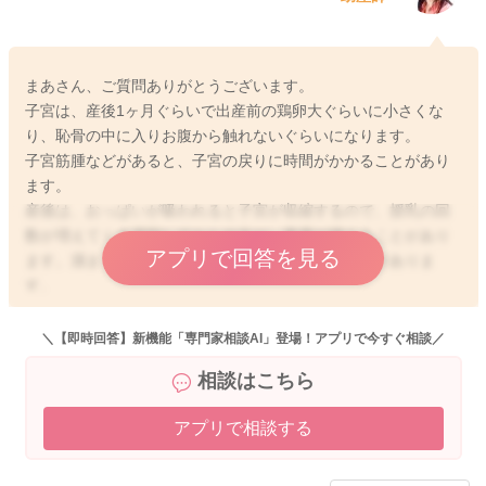
まあさん、ご質問ありがとうございます。
子宮は、産後1ヶ月ぐらいで出産前の鶏卵大ぐらいに小さくな
り、恥骨の中に入りお腹から触れないぐらいになります。
子宮筋腫などがあると、子宮の戻りに時間がかかることがあり
ます。
産後は、おっぱいが吸われると子宮が収縮するので、授乳の回
数が増えてくる退院してからの方が、悪露が増えることがあり
アプリで回答を見る
ます。溜まっていたのが出るので、悪露の量には波がありま
す。
活動をした方が子宮の収縮は良くなるので、安静にする必要は
ないので、家事や育児、通常のお出かけなどしていただいて大
＼【即時回答】新機能「専門家相談AI」登場！アプリで今すぐ相談／
丈夫です。
相談はこちら
また、子宮の収縮剤を内服すると収縮痛があったり、溜まって
いた悪露が出るので量が増えてくることがあります。
アプリで相談する
参考にしてみてくださいね。
よろしくお願いします。