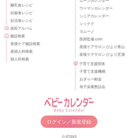
ムーンカレンダー
離乳食レシピ
ウーマンカレンダー
妊娠食レシピ
シニアカレンダー
妊活食レシピ
シッテク
成長アルバム
ヨムーノ
施設検索
医師監修.com
産後ケア施設検索
産後ケアサロン ひより青山
産婦人科検索
産後ケアサロン ひより芝浦
婦人科検索
子育て支援団体
子育て支援機構
おぎゃー献金
母子栄養懇話会
ログイン／新規登録
公式SNS