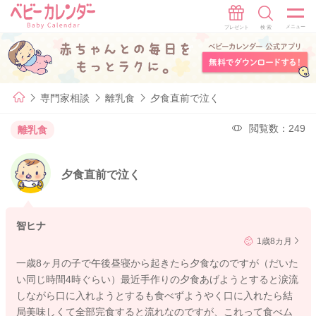
専門家相談
離乳食
夕食直前で泣く
閲覧数：249
離乳食
夕食直前で泣く
智ヒナ
1歳8カ月
一歳8ヶ月の子で午後昼寝から起きたら夕食なのですが（だいた
い同じ時間4時ぐらい）最近手作りの夕食あげようとすると涙流
しながら口に入れようとするも食べずようやく口に入れたら結
局美味しくて全部完食すると流れなのですが、これって食べム