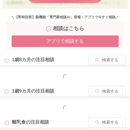
お昼寝前に、牛乳などを少し飲んで、お腹を満たしておくとよ
いのかなと思います。
よろしければお試しください。
＼【即時回答】新機能「専門家相談AI」登場！アプリで今すぐ相談／
相談はこちら
アプリで相談する
2025/10/10 12:12
1歳8カ月の
注目相談
検索する
もっと見る
1歳9カ月の
注目相談
検索する
もっと見る
離乳食の
注目相談
検索する