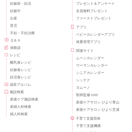
妊娠前・妊活
プレゼント＆アンケート
妊娠中
全員無料プレゼント
出産
ファーストプレゼント
育児
アプリ
不妊・不妊治療
ベビーカレンダーアプリ
Ｑ＆Ａ
体重管理アプリ
体験談
関連サイト
レシピ
ムーンカレンダー
離乳食レシピ
ウーマンカレンダー
妊娠食レシピ
シニアカレンダー
妊活食レシピ
シッテク
成長アルバム
ヨムーノ
施設検索
医師監修.com
産後ケア施設検索
産後ケアサロン ひより青山
産婦人科検索
産後ケアサロン ひより芝浦
婦人科検索
子育て支援団体
子育て支援機構