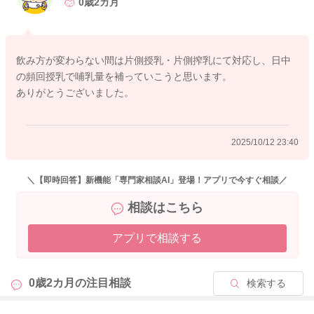
少しでも回数を多くして哺乳量を稼ぎ、分泌の維持できるよう
0歳2カ月
に搾乳もされてみるのがいいと思います。
できることを引き続き続けてみてください。
飲み方が変わらない間は片側授乳・片側搾乳にて対応し、日中
どうぞよろしくお願いします。
の頻回授乳で哺乳量を補っていこうと思います。
ありがとうございました。
2025/10/11 19:56
2025/10/12 23:40
＼【即時回答】新機能「専門家相談AI」登場！アプリで今すぐ相談／
相談はこちら
アプリで相談する
0歳2カ月の
注目相談
検索する