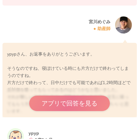
す。
刺激を強めてもう少ししつこく起こしてもらってみるのもいい
かもしれません。
宮川めぐみ
助産師
良かったら参考になさってみてください。
どうぞよろしくお願いします。
ypypさん、お返事をありがとうございます。
そうなのですね、寝ぼけている時にも片方だけで終わってしま
2025/10/9 12:32
うのですね。
片方だけで終わって、日中だけでも可能であれば1,2時間ほどで
反対側を吸ってもらってみるのはどうかなと思いました。
それが難しいようでしたら、搾乳をしていただき、交互に吸っ
アプリで回答を見る
てもらう方を変えていただくのを続けていただくのがいいと思
います。
搾乳をしないままの方がトラブルや分泌の低下を招くようにな
ると思います。
ypyp