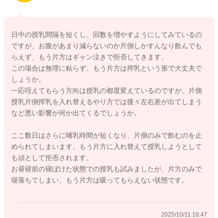
お互いに授乳に集中できるようにされてみるのもいいと思いま
すよ。
日中の授乳間隔を短くし、回数を増やすようにしてみているの
短期集中で授乳を行ってみてください。
ですが、お腹があまり減らないのか片側しかすんなり飲んでも
日中だけでも1,2時間ほどでも勧めてみていいかもしれません。
らえず、もう片方はギャン泣きで拒否してきます。
この場合は無理に粘らず、もう片方は搾乳という形で大丈夫で
お昼寝の前後でもあまり吸ってくれないでしょうか？
しょうか。
起きている時よりも寝ぼけている時の方が飲んでくれることも
一応咥えてもらう方向は授乳の都度変えているのですが、片側
あります。
授乳片側搾乳を入れ替えるやり方では後々左右差が出てしまう
もし寝ぼけているタイミングをみていただき、飲んでもらえる
など悪い影響が何か出てくるでしょうか。
ようでしたら、この時を活かすようにされるのもいいと思いま
す。
ここ数日はさらに哺乳時間が短くなり、片側のみで飲むのを止
められてしまいます。もう片方に入れ替えて授乳しようとして
おっぱいへの刺激を増やしたり、溜まることが減るようにもさ
も頑として拒否されます。
れることで分泌維持にもつながっていきます。
お昼寝前の寝ぼけた状態での授乳も試みましたが、片方のみで
寝落ちてしまい、もう片方は吸ってもらえない状態です。
夜間にまとまって寝てしまうということですが、哺乳量を稼い
でいただくためにも、4時間ほどでは起こして少しでも飲んでも
らうようにされるといいと思います。
2025/10/11 16:47
そうして少量でも飲んでもらえることでも脱水予防にもなりま