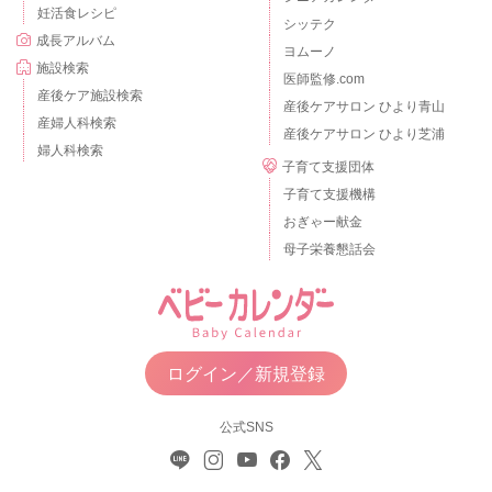
妊活食レシピ
シッテク
成長アルバム
ヨムーノ
施設検索
医師監修.com
産後ケア施設検索
産後ケアサロン ひより青山
産婦人科検索
産後ケアサロン ひより芝浦
婦人科検索
子育て支援団体
子育て支援機構
おぎゃー献金
母子栄養懇話会
ログイン／新規登録
公式SNS